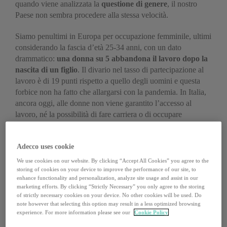
quando viene analizzata la
questione di genere
, il nostro
Paese non sembra procedere alla stessa velocità.
Siamo penultimi in Europa per occupazione femminile, ultimi
considerando la fascia d’età 25-34 anni, con un dato
drammatico:
una donna su 5 abbandona il lavoro dopo la
nascita di un figlio
. Il divario nel tasso di partecipazione al
lavoro è di 19 punti rispetto a quello degli uomini e questa
forbice non ha fatto che allargarsi con la pandemia. In Italia,
ancora oggi, alle donne non viene garantito l’accesso al
lavoro, né la possibilità di fare carriera o di occupare
posizioni di leadership (appena il 3% delle aziende è guidato
da una donna).
Adecco uses cookie
Eppure, i dati sono chiari: non solo le
aziende che adottano
We use cookies on our website. By clicking “Accept All Cookies” you agree to the
una governance mista sono più competitive
, ma più in
storing of cookies on your device to improve the performance of our site, to
enhance functionality and personalization, analyze site usage and assist in our
generale un numero maggiore di donne occupate è un
marketing efforts. By clicking “Strictly Necessary” you only agree to the storing
vantaggio per l’intera società, una spinta decisiva alla ripresa
of strictly necessary cookies on your device. No other cookies will be used. Do
economica. Secondo le
stime più recenti
, si parla di un
note however that selecting this option may result in a less optimized browsing
experience. For more information please see our
Cookie Policy
potenziale compreso tra 50 e 150 miliardi di euro in termini di
PIL. Mentre per il Fondo monetario internazionale (Fmi)