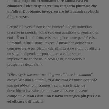
Poletti a proposito: «
Dobbiamo fare tabula rasa ed
eliminare l’idea di spingere una categoria piuttosto che
un’altra. Dobbiamo, invece, essere tutti uguali ai blocchi
di partenza
».
Perché la diversità non è che l’unicità di ogni individuo
presente in azienda, non è solo una questione di genere o di
etnia. È un dato di fatto, esiste semplicemente perché esiste
l’umanità. L’inclusione, invece, è un’azione deliberata e
consapevole, e per Stagni «sta all’impresa e a tutti gli atti che
un singolo dipendente può andare a valorizzare e
implementare anche nei piccoli gesti, includendo la
prospettiva degli altri.»
“
Diversity is the one true thing we all have in common
”,
diceva Winston Churchill, “
La diversità è l’unica cosa che
tutti noi abbiamo in comune
”, su di essa le aziende
dovrebbero investire per innovare ed essere davvero
competitive.
Non esiste una risorsa strategica più preziosa
ed efficace dell’unicità
.