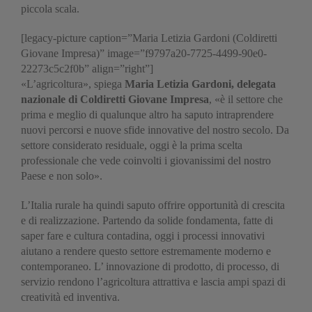
piccola scala.
[legacy-picture caption=”Maria Letizia Gardoni (Coldiretti
Giovane Impresa)” image=”f9797a20-7725-4499-90e0-
22273c5c2f0b” align=”right”]
«L’agricoltura», spiega
Maria Letizia Gardoni, delegata
nazionale di Coldiretti Giovane Impresa
, «è il settore che
prima e meglio di qualunque altro ha saputo intraprendere
nuovi percorsi e nuove sfide innovative del nostro secolo. Da
settore considerato residuale, oggi è la prima scelta
professionale che vede coinvolti i giovanissimi del nostro
Paese e non solo».
L’Italia rurale ha quindi saputo offrire opportunità di crescita
e di realizzazione. Partendo da solide fondamenta, fatte di
saper fare e cultura contadina, oggi i processi innovativi
aiutano a rendere questo settore estremamente moderno e
contemporaneo. L’ innovazione di prodotto, di processo, di
servizio rendono l’agricoltura attrattiva e lascia ampi spazi di
creatività ed inventiva.