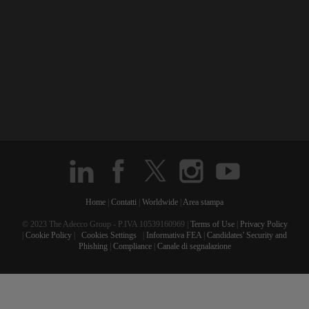
Home
|
Contatti
|
Worldwide
|
Area stampa
© 2023 The Adecco Group - P.IVA 10539160969 |
Terms of Use
|
Privacy Policy
|
Cookie Policy
|
Cookies Settings
|
Informativa FEA
|
Candidates' Security and
Phishing
|
Compliance
|
Canale di segnalazione