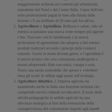
maggiormente richiesta nei contesti più urbanizzati,
soprattutto dal Nord e dal Centro Italia. I tutor dell'orto
sono professionisti pagati in base alla durata della
lezione: c'è un tariffario di 20 euro più Iva all'ora.
Agriwellness
e
Agristilista.
Bellezza e salute, stile ed
estetica acquistano una nuova veste sempre più agreste
e bio. Nascono così le farmbeauty e la nuova
professione di agriestetista che adopera a fini estetici
prodotti realizzati secondo i principi della cosmesi
naturale. Anche la moda diventa green, e l’agristilista è
il nuovo tecnico che crea colorazioni anallergiche e
tessuti adoperando filati con ortica, canapa o soia.
Nasce una moda sostenibile che spesso e volentieri
riusa gli scarti: lo stilista oggi punta sull’ecologia.
Agricoltore didattico.
L’impresa agricola sta
assumendo anche in Italia una funzione terziaria che
comprende servizi culturali ed educativi. Il ruolo delle
attività pedagogiche in ambito agricolo ha una
rilevanza strategica al fine della formazione della
consapevolezza del consumatore rispetto agli aspetti