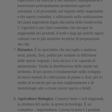
esperienza che esercita il suo mestiere impegnandosi a
trasformare principalmente produzioni agricole
aziendali, o di prossimità, nel rispetto della stagionalità
e dei sapori contadini, e utilizzando nella realizzazione
dei piatti ingredienti legati alla tutela della biodiversità.
L'Agrichef è uno chef contadino che riscopre la
stagionalità dei prodotti, il km0 e lega gli antichi sapori
culinari con le più moderne tecniche di preparazione
dei cibi.
Botanico.
È lo specialista che raccoglie e analizza
semi, piante, fiori, pollini per studiare la diffusione
delle specie vegetali, i loro incroci e le capacità di
adattamento. Studia la distribuzione delle piante sul
territorio. Il suo lavoro è fondamentale nello sviluppo
di nuovi metodi di coltivazione di piante o fiori, per lo
studio di tecniche per un loro miglioramento e di
metodologie atte a creare nuove specie o ibridi.
Agricoltore Biologico
. Conosce bene i cicli stagionali,
la struttura del suolo, la green technology. È un
contadino – imprenditore. Lavora la terra e i prodotti