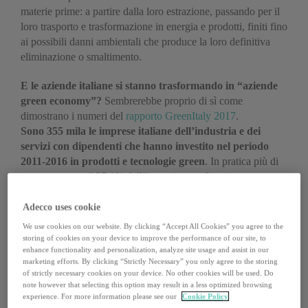
materie prime: a partire dalla loro estrazione, passando per il
loro trasporto e trasformazione in energia e prodotti, finiti fino
ai possibili danni ambientali che produce la loro definitiva
eliminazione o smaltimento.
E le aziende italiane si stanno trasformando in “aziende
green economy”?
Sembrerebbe proprio di sì come
dimostrano i numeri del
rapporto GreenItaly 2017
.
Sono 355 mila le imprese italiane dell’industria e dei
servizi con dipendenti che hanno investito nel periodo
2011-2016 in prodotti e
tecnologie green
. In pratica più di
una su quattro, il 27,1% dell’intera imprenditoria extra-
agricola con dipendenti.
Adecco uses cookie
Investire nell’economia verde è un buon strumento per
We use cookies on our website. By clicking “Accept All Cookies” you agree to the
superare la crisi e per l’internazionalizzazione
. Infatti, le
storing of cookies on your device to improve the performance of our site, to
imprese che lo fanno dimostrano una maggiore presenza
enhance functionality and personalization, analyze site usage and assist in our
marketing efforts. By clicking “Strictly Necessary” you only agree to the storing
internazionale: il 18,7% esporta, contro il 10,9% delle
of strictly necessary cookies on your device. No other cookies will be used. Do
imprese non investitrici. Fenomeno ancor più evidente nel
note however that selecting this option may result in a less optimized browsing
settore manifatturiero, con il 46% delle imprese esportatrici
experience. For more information please see our
Cookie Policy