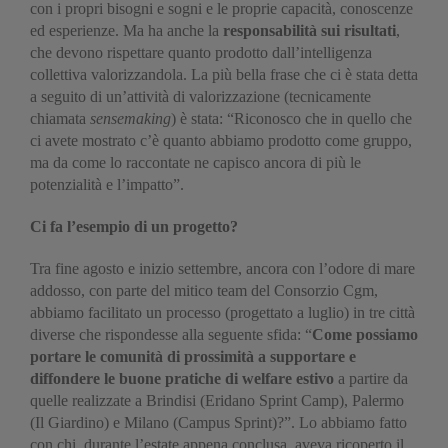
con i propri bisogni e sogni e le proprie capacità, conoscenze
ed esperienze. Ma ha anche la
responsabilità sui risultati
,
che devono rispettare quanto prodotto dall’intelligenza
collettiva valorizzandola. La più bella frase che ci è stata detta
a seguito di un’attività di valorizzazione (tecnicamente
chiamata
sensemaking
) è stata: “Riconosco che in quello che
ci avete mostrato c’è quanto abbiamo prodotto come gruppo,
ma da come lo raccontate ne capisco ancora di più le
potenzialità e l’impatto”.
Ci fa l’esempio di un progetto?
Tra fine agosto e inizio settembre, ancora con l’odore di mare
addosso, con parte del mitico team del Consorzio Cgm,
abbiamo facilitato un processo (progettato a luglio) in tre città
diverse che rispondesse alla seguente sfida: “
Come possiamo
portare le comunità di prossimità a supportare e
diffondere le buone pratiche di welfare estivo
a partire da
quelle realizzate a Brindisi (Eridano Sprint Camp), Palermo
(Il Giardino) e Milano (Campus Sprint)?”. Lo abbiamo fatto
con chi, durante l’estate appena conclusa, aveva ricoperto il