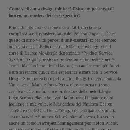
Come si diventa design thinker? Esiste un percorso di
laurea, un master, dei corsi specifici?
Prima di tutto con passione e con l’
abbracciare la
complessità e il pensiero laterale
. Poi con empatia. Detto
questo ci sono validi
percorsi universitari
(io per esempio
ho frequentato il Politecnico di Milano, dove oggi vi è il
corso di Laurea Magistrale denominato “Product Service
System Design” che sforna professionisti immediatamente
“embeddati” nel mondo del lavoro) ma anche corsi più brevi
e intensi (anche qui, la mia esperienza è stata con la Service
Design Summer School del London Kings College, tenuta da
Vincenzo di Maria e Jonas Piet – oltre a questa mi sono
certificato, 5 anni fa, come facilitatore della metodologia
Lego Serious Play e ho avuto la fortuna di imparare e poi
facilitare, a mia volta, le Masterclass del Platform Design
Toolkit e del 3EO sul tema “design delle organizzazioni”).
Tra università e Summer School, oltre al lavoro, ho svolto
anche un corso in
Project Management per il Non Profit
,
volendo rafforzare e ibridare il mio profilo. Infine, come