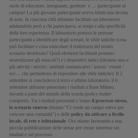
ruolo di educatore, insegnante, genitore e … partecipante al
campus! La più giovane partecipante aveva infatti una decina
di anni. In ciascuna città abbiamo facilitato un laboratorio
adattandolo però a chi partecipava, ai tempi e alla specificità
della loro esperienza. Il laboratorio portava le persone
partecipanti a identificare degli scenari, le sfide tattiche (cosa
può facilitare e cosa ostacolare il realizzarsi del nostro
scenario desiderato? Quali elementi facilitanti possono
neutralizzare gli ostacoli?) e i dispositivi tattici (ideiamo una o
più attività / servizi / artefatti comunicativi / azioni / eventi /
ecc… che permettono di rispondere alle sfide tattiche). Il 2
settembre si concludeva il terzo e ultimo laboratorio, il 6
settembre abbiamo presentato i risultati a Base Milano,
davanti a parte del mondo della scuola (
policy maker
compresi). Tra i risultati presentati c’erano
il processo stesso,
lo scenario emerso
(titolato “Ci vuole un campo estivo per
crescere una comunità”) e delle
policy da attivare a livello
locale, di rete e istituzionale
. Ora stiamo lavorando a una
piccola pubblicazione delle stesse per creare interesse sui
risultati e sul processo.