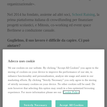
organizzazionale».
Nel 2014 ha fondato, assieme ad altri soci,
School Raising
, la
prima piattaforma italiana di crowdfunding per finanziare
progetti scolastici, e Mitosis, co-working ed event space
Berlinese a conduzione casuale.
Guglielmo, il suo lavoro è difficile da capire. Ci può
aiutare?
Dieci anni fa mi definivo un
Design Thinker
, molto
concentrato nel permettere a gruppi di persone (con una
Adecco uses cookie
maggiore esperienza e/o conoscenza su un determinato
We use cookies on our website. By clicking “Accept All Cookies” you agree to the
contesto rispetto a quella che posso avere io) di trovare
storing of cookies on your device to improve the performance of our site, to
enhance functionality and personalization, analyze site usage and assist in our
soluzioni creative a un problema
, una sfida che sentivano
marketing efforts. By clicking “Strictly Necessary” you only agree to the storing
vicina. Sono poi passato a specializzarmi nell’ambito dei
of strictly necessary cookies on your device. No other cookies will be used. Do
servizi, diventando
Service Designer
, perché alla fine
ogni
note however that selecting this option may result in a less optimized browsing
soluzione può essere vista come un servizio
, che deve
experience. For more information please see our
Cookie Policy
puntare a creare esperienze di valore per chi vi interagisce,
massimizzando i processi interni. Sono poi passato a
Process
Strictly Necessary
Accept All Cookies