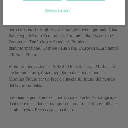
Cookies Settings
Luca De Biase è uno dei massimi esperti italiani di
innovazione tecnologica, sociale ed economica applicata ai
nuovi media. Ha scritto e collabora per diversi giornali: Vita,
ItaliaOggi, Mondo Economico, Fortune Italia, Espansione,
Panorama, The Industry Standard, Problemi
dell'Informazione, Corriere della Sera, L'Espresso,La Stampa
e Il Sole 24 Ore .
Editor di innovazione al Sole 24 Ore e di Nova 24 (di cui è
anche fondatore), è stato raggiunto dalla redazione di
Morning Future per un faccia a faccia sul futuro del mondo
del lavoro in Italia.
5 domande per capire se l'innovazione, anche tecnologica, è
da temere o se piuttosto rappresenti una fonte di possibilità e
cambiamento. Ecco cosa ci ha detto