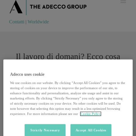
Contatti
|
Worldwide
Contatti
|
Worldwide
Il lavoro di domani? Ecco cosa
non abbiamo (ancora) capito
Adecco uses cookie
We use cookies on our website. By clicking “Accept All Cookies” you agree to the
storing of cookies on your device to improve the performance of our site, to
enhance functionality and personalization, analyze site usage and assist in our
marketing efforts. By clicking “Strictly Necessary” you only agree to the storing
of strictly necessary cookies on your device. No other cookies will be used. Do
note however that selecting this option may result in a less optimized browsing
experience. For more information please see our
Cookie Policy
Strictly Necessary
Accept All Cookies