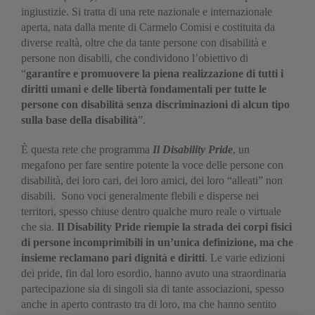
ingiustizie. Si tratta di una rete nazionale e internazionale
aperta, nata dalla mente di Carmelo Comisi e costituita da
diverse realtà, oltre che da tante persone con disabilità e
persone non disabili, che condividono l’obiettivo di
“
garantire e promuovere la piena realizzazione di tutti i
diritti umani e delle libertà fondamentali per tutte le
persone con disabilità senza discriminazioni di alcun tipo
sulla base della disabilità
”.
È questa rete che programma
Il Disability Pride
, un
megafono per fare sentire potente la voce delle persone con
disabilità, dei loro cari, dei loro amici, dei loro “alleati” non
disabili. Sono voci generalmente flebili e disperse nei
territori, spesso chiuse dentro qualche muro reale o virtuale
che sia.
Il Disability Pride riempie la strada dei corpi fisici
di persone incomprimibili in un’unica definizione, ma che
insieme reclamano pari dignità e diritti
. Le varie edizioni
dei pride, fin dal loro esordio, hanno avuto una straordinaria
partecipazione sia di singoli sia di tante associazioni, spesso
anche in aperto contrasto tra di loro, ma che hanno sentito