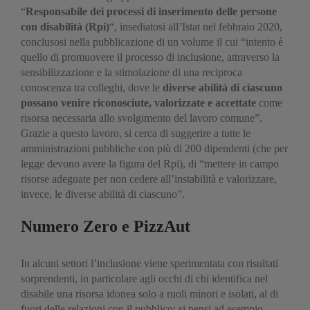
“
Responsabile dei processi di inserimento delle persone
con disabilità (Rpi)
“, insediatosi all’Istat nel febbraio 2020,
conclusosi nella pubblicazione di un volume il cui “intento è
quello di promuovere il processo di inclusione, attraverso la
sensibilizzazione e la stimolazione di una reciproca
conoscenza tra colleghi, dove le
diverse abilità di ciascuno
possano venire riconosciute, valorizzate e accettate
come
risorsa necessaria allo svolgimento del lavoro comune”.
Grazie a questo lavoro, si cerca di suggerire a tutte le
amministrazioni pubbliche con più di 200 dipendenti (che per
legge devono avere la figura del Rpi), di “mettere in campo
risorse adeguate per non cedere all’instabilità e valorizzare,
invece, le diverse abilità di ciascuno”.
Numero Zero e PizzAut
In alcuni settori l’inclusione viene sperimentata con risultati
sorprendenti, in particolare agli occhi di chi identifica nel
disabile una risorsa idonea solo a ruoli minori e isolati, al di
fuori delle relazioni con il pubblico: si pensi ad esempio