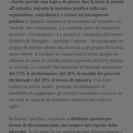
«
Anche perché una logica di questo tipo fa bene in primis
all’azienda: impatta in maniera positiva sulla sua
reputazione, contribuisce a creare un passaparola
positivo
e, dunque, aumenta la propensione all’acquisto e la
“fedeltà” dei consumatori. La conferma arriva da numerose
ricerche». Un esempio? «La società di consulenza del lavoro
Heidrick & Struggles – continua l’esperta – ha paragonato un
gruppo di aziende attente alla diversità a un gruppo di società
meno attente. Il risultato: in cinque anni il primo gruppo ha
ottenuto un tasso di crescita annuo superiore del 62% rispetto
al secondo. Le aziende che investono in diversity aumentano
del 17% le performance, del 20% la qualità dei processi
decisionali e del 29% il lavoro di squadra
. Una forte
cultura inclusiva, inoltre, permette di raddoppiare le
possibilità di raggiungere gli obiettivi finanziari e accresce di
sei volte la capacità di introdurre soluzioni innovative e
agili».
Includere, specifica, «equivale a
eliminare qualunque
forma di discriminazione, ma sempre nel rispetto della
diversità
. In tal senso ha un significato ben diverso rispetto a