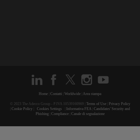
Home
|
Contatti
|
Worldwide
|
Area stampa
© 2023 The Adecco Group - P.IVA 10539160969 |
Terms of Use
|
Privacy Policy
|
Cookie Policy
|
Cookies Settings
|
Informativa FEA
|
Candidates' Security and
Phishing
|
Compliance
|
Canale di segnalazione