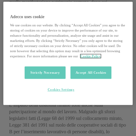
quella manifestazione patrimonio comune, dove sui
particolarismi personali e politici, hanno avuto il sopravvento
le sostanziali specificità dei diversi tipi di disabilità.
Adecco uses cookie
We use cookies on our website. By clicking “Accept All Cookies” you agree to the
Anche nei Paesi che possono vantare un quadro normativo
storing of cookies on your device to improve the performance of our site, to
avanzato, fintanto che ci si rapporterà alle persone con
enhance functionality and personalization, analyze site usage and assist in our
marketing efforts. By clicking “Strictly Necessary” you only agree to the storing
disabilità con atteggiamenti paternalistici e meramente
of strictly necessary cookies on your device. No other cookies will be used. Do
assistenziali, avremo davanti una prova di carattere culturale
note however that selecting this option may result in a less optimized browsing
che dovremo affrontare e superare. «Ecco perché –
experience. For more information please see our
Cookie Policy
sostengono i promotori – bisogna promuovere a livello
globale un rinnovamento culturale che si sviluppi lungo tre
Strictly Necessary
Accept All Cookies
direttrici:
inclusione, empowerment, esercizio dei diritti»
.
Disabilità e lavoro
Cookies Settings
L’impatto della disabilità rimane forte anche sulla
partecipazione al mondo del lavoro. Malgrado gli sforzi
legislativi fatti (Legge 68 del 1999 sul collocamento mirato,
Legge 381 del 1991 sul ruolo delle cooperative sociali di tipo
B per l’inserimento lavorativo di persone disabili), lo