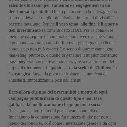
aziende utilizzano per aumentare l’engagement su un
determinato prodotto.
Due o più account che interagiscono
sono una leva per migliorare i risultati in termini di visibilità e
persone raggiunte. Perché
il vero tema, alla fine, è il ritorno
dell’investimento
(altrimenti detto
ROI
). Per calcolarlo, le
metriche da seguire e monitorare sono diverse anche se una
corrispondenza uno a uno fra follower guadagnato e cliente
conquistato non può esserci. Lo scopo di queste campagne
marketing, piuttosto, è quello di generare il miglior contenuto
possibile, farlo circolare al momento giusto e all’interno del
target di riferimento. In questo caso,
la scelta dell’influencer
è strategica
, funge da pivot per insistere su una fetta di
entusiasti, simpatizzanti e possibili clienti.
Ecco allora che uno dei prerequisiti a monte di ogni
campagna pubblicitaria di questo tipo è non farsi
gabbare dai molti wannabe che popolano i social
(Instagram su tutti). I modi per scovarli sono diversi.
Innanzitutto la comparazione fra numero di like per post e
quello dei follower, così come l’interazione generata da ogni