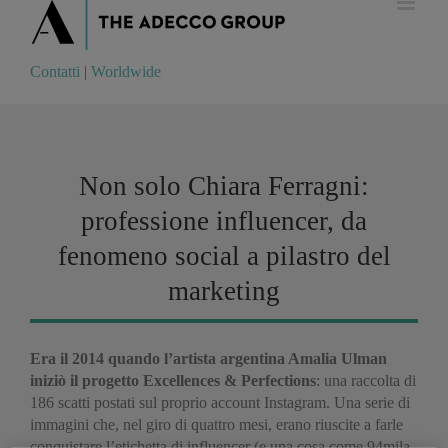
Contatti
|
Worldwide
Contatti
|
Worldwide
Non solo Chiara Ferragni:
professione influencer, da
fenomeno social a pilastro del
marketing
Era il 2014 quando l’artista argentina Amalia Ulman
iniziò il progetto Excellences & Perfections
: una raccolta di
186 scatti postati sul proprio account Instagram. Una serie di
immagini che, nel giro di quattro mesi, erano riuscite a farle
conquistare l’etichetta di influencer (e una cosa come 94mila