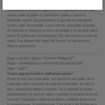
meccanici che si muovono da soli, tecnologie che analizzano,
selezionano e smistano oggetti con altissima precisione. Ma
anche avatar in grado di rispondere a tutte (o quasi) le
domande, mouse che permettono di giocare ai videogame
anche a chi è ipovedente o non vedente, dispositivi in grado
di esplorare le tubazioni in cerca di perdite e un enorme robot
anni 8’0, realizzato con stampante 3D, che domina su tutti gli
stand. Una finestra sul futuro del lavoro che ancora però
fatica a spalancarsi.
[legacy-picture caption=”Luciano Malgaroli”
image=”0b04dbb4-aa7f-45e8-b992-81e682da1a00″
align=”right”]
Si può oggi prescindere dall’innovazione?
Siamo in una fase particolare, nel mezzo di una sfida che ci
coinvolge tutti e risponde al nome di evoluzione. Perché se
noi ci guardiamo intorno vedremo che le aziende si stanno
trasformando e le persone stanno mutando il proprio modo di
lavorare. Cambiano i modi di produrre, i modelli di business,
la progettazione, la distribuzione. Una ricerca del Politecnico