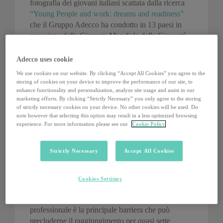
fotografia dei giovani italiani scattata dalla ricerca
“Young People and work: dreams and readiness”
che il Gruppo Adecco ha condotto in 13 paesi in
occasione della Giornata Mondiale della Gioventù.
A fronte di una media internazionale, continua la
Adecco uses cookie
ricerca del Gruppo Adecco, del 56,68%, il 66,67%
We use cookies on our website. By clicking “Accept All Cookies” you agree to the
dei giovani italiani intervistati ha identificato nella
storing of cookies on your device to improve the performance of our site, to
conoscenza delle lingue straniere uno degli
enhance functionality and personalization, analyze site usage and assist in our
marketing efforts. By clicking “Strictly Necessary” you only agree to the storing
strumenti per essere preparati ad affrontare al
of strictly necessary cookies on your device. No other cookies will be used. Do
meglio il futuro lavorativo. A seguire, l’esperienza
note however that selecting this option may result in a less optimized browsing
pratica (64,75 contro una media del 53,7%) e le
experience. For more information please see our
Cookie Policy
competenze informatiche/digitali (58,24 contro il
41,48% della media). I giovani italiani risultano ai
Strictly Necessary
Accept All Cookies
primi posti della classifica di coloro che hanno
individuato il lavoro dei sogni (dietro solamente al
Messico e davanti agli Stati Uniti): 8 giovani italiani
Cookies Settings
su 10 (82,57%) hanno infatti dichiarato di avere un
proprio lavoro ideale, ma la mancanza di esperienza
professionale è la principale barriera che può
precluderne il raggiungimento per quasi sette