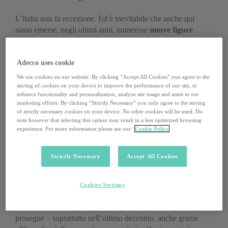
L’Italia non fa eccezione. Ed è inevitabile che anche qui
siano emerse, negli ultimi anni, numerose
nuove figure
professionali
che operano, in un modo o nell’altro, nel
settore ambientale. Tra queste ce n’è una che fino a pochi
Adecco uses cookie
anni fa era vista come marginale e che invece sta diventando
sempre più rilevante:
l’avvocato ambientale
, cioè un giurista
We use cookies on our website. By clicking “Accept All Cookies” you agree to the
che grazie alla sua esperienza e alle sue conoscenze, è in
storing of cookies on your device to improve the performance of our site, to
enhance functionality and personalization, analyze site usage and assist in our
grado di interpretare correttamente le norme comunitarie,
marketing efforts. By clicking “Strictly Necessary” you only agree to the storing
nazionali e locali mettendosi al servizio di imprese, persone
of strictly necessary cookies on your device. No other cookies will be used. Do
fisiche (raramente) e amministrazioni che intendono operare
note however that selecting this option may result in a less optimized browsing
experience. For more information please see our
Cookie Policy
nel rispetto delle disposizioni presenti in materia.
«Il diritto ambientale italiano si ritiene abbia origine con la
Strictly Necessary
Accept All Cookies
prima disciplina organica a tutela delle acque negli anni
Settanta», spiega
l’avvocato ambientale Enzo Pelosi
,
fondatore dello Studio Legale Ambientale Pelosi.
Cookies Settings
«Si tratta di una figura professionale che si è diffusa –
prosegue – soprattutto nell’ultimo decennio, anche grazie