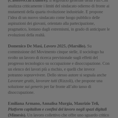
(Castelvecchi Editore).
Il segretario generale della Fim Cisl
analizza criticamente i limiti del sindacato odierno di fronte ai
mutamenti della quarta rivoluzione industriale. E propone
l’idea di un nuovo sindacato come luogo pubblico delle
aspirazioni dei giovani, orientato alla partecipazione,
pragmatico, lontano dagli estremismi, in grado di anticipare le
evoluzioni della realtà.
Domenico De Masi,
Lavoro 2025
, (Marsilio).
Su
commissione del Movimento cinque stelle, il sociologo ha
svolto un lavoro di ricerca previsionale sugli effetti del
progresso tecnologico su occupazione e disoccupazione. Con
un elenco dei lavori più a rischio, e quelli che invece
potranno sopravvivere. Dello stesso autore si segnala anche
Lavorare gratis, lavorare tutti
(Rizzoli), che propone una
soluzione
sui generis
per far fronte all’alto tasso di
disoccupazione.
Emiliana Armano, Annalisa Murgia, Maurizio Teli,
Platform capitalism e confini del lavoro negli spazi digitali
(Mimesis).
Un lavoro collettivo che offre uno sguardo critico