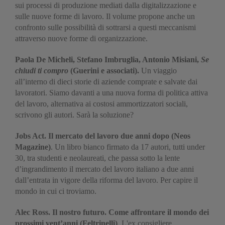
sui processi di produzione mediati dalla digitalizzazione e
sulle nuove forme di lavoro. Il volume propone anche un
confronto sulle possibilità di sottrarsi a questi meccanismi
attraverso nuove forme di organizzazione.
Paola De Micheli, Stefano Imbruglia, Antonio Misiani,
Se
chiudi ti compro
(Guerini e associati).
Un viaggio
all’interno di dieci storie di aziende comprate e salvate dai
lavoratori. Siamo davanti a una nuova forma di politica attiva
del lavoro, alternativa ai costosi ammortizzatori sociali,
scrivono gli autori. Sarà la soluzione?
Jobs Act. Il mercato del lavoro due anni dopo (Neos
Magazine)
. Un libro bianco firmato da 17 autori, tutti under
30, tra studenti e neolaureati, che passa sotto la lente
d’ingrandimento il mercato del lavoro italiano a due anni
dall’entrata in vigore della riforma del lavoro. Per capire il
mondo in cui ci troviamo.
Alec Ross. Il nostro futuro. Come affrontare il mondo dei
prossimi vent’anni (Feltrinelli)
. L'ex consigliere