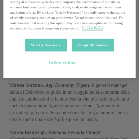
storing of cookies on your device to improve the performance of our site, to
intelligenze artificiali hanno creato meno posti di lavoro di
enhance functionality and personalization, analyze site usage and assist in our
quanti ne abbiano usurpato e sostituito. Il libro è vincitore del
marketing efforts. By clicking “Strictly Necessary” you only agree to the storing
Financial Times and McKinsey Business Book of the Year
of strictly necessary cookies on your device. No other cookies will be used. Do
note however that selecting this option may result in a less optimized browsing
Award.
experience. For more information please see our
Cookie Policy
Francesco Seghezzi,
La nuova grande trasformazione
(Adapt University Press).
Il lavoro e la persona nella quarta
Strictly Necessary
Accept All Cookies
rivoluzione industriale, descritti con un punto di vista
scientifico da un ricercatore del centro studi sul lavoro Adapt.
Cookies Settings
Per capire che posto occupare e come affrontare la
trasformazione in atto.
Matteo Sarzana,
App Economy
(Egea).
Il general manager
Italia di Deliveroo ci guida in un viaggio nella economia delle
app. Le applicazioni ci hanno reso la vita più facile ma hanno
anche creato nuove figure lavorative come i “gig workers”,
criticati da più parti. Per capire come la “gig economy” possa
creare anche una società più equa e inclusiva.
Marco Bentivogli,
Abbiamo rovinato l’Italia?