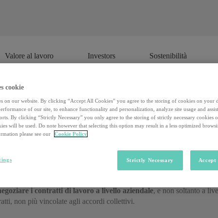
Valore al lavoro
Investors
Sostenibilità
Valore al lavoro
Investors
Sostenibilità
s cookie
s on our website. By clicking “Accept All Cookies” you agree to the storing of cookies on your 
rformance of our site, to enhance functionality and personalization, analyze site usage and assist
sta rivoluzionando il mercato del la
rts. By clicking “Strictly Necessary” you only agree to the storing of strictly necessary cookies 
ies will be used. Do note however that selecting this option may result in a less optimized brows
rmation please see our
Cookie Policy
tà del mercato ai sussidi statali per favorire la transizione da un lavoro a
lla Repubblica francese. Eletto lo scorso anno, Macron
ha basato buona
tings
Strictly Necessary
Accept 
negoziare i contratti di lavoro a livello aziendale
, e non soltanto a liv
atti, non più vincolate agli accordi collettivi.