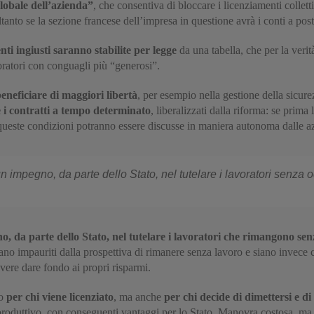
globale dell’azienda”
, che consentiva di bloccare i licenziamenti collett
tanto se la sezione francese dell’impresa in questione avrà i conti a post
i ingiusti saranno stabilite per legge
da una tabella, che per la veri
voratori con conguagli più “generosi”.
neficiare di maggiori libertà
, per esempio nella gestione della sicure
i contratti a tempo determinato
, liberalizzati dalla riforma: se prima 
queste condizioni potranno essere discusse in maniera autonoma dalle azie
n impegno, da parte dello Stato, nel tutelare i lavoratori senza
o, da parte dello Stato, nel tutelare i lavoratori che rimangono se
iano impauriti dalla prospettiva di rimanere senza lavoro e siano invece 
vere dare fondo ai propri risparmi.
to
per chi viene licenziato
, ma anche
per chi decide di dimettersi e di
 produttivo, con conseguenti vantaggi per lo Stato. Manovra costosa, ma