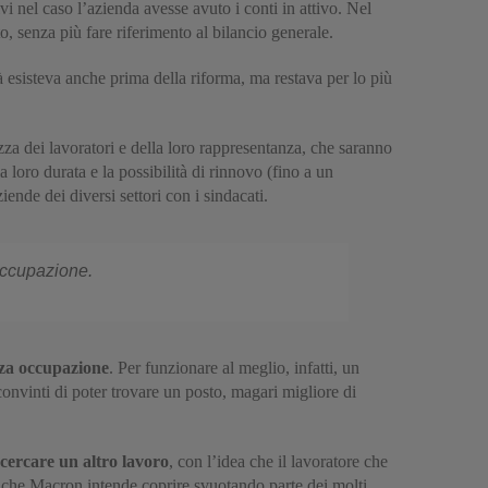
ivi nel caso l’azienda avesse avuto i conti in attivo. Nel
o, senza più fare riferimento al bilancio generale.
tà esisteva anche prima della riforma, ma restava per lo più
zza dei lavoratori e della loro rappresentanza, che saranno
la loro durata e la possibilità di rinnovo (fino a un
nde dei diversi settori con i sindacati.
 occupazione.
nza occupazione
. Per funzionare al meglio, infatti, un
convinti di poter trovare un posto, magari migliore di
 cercare un altro lavoro
, con l’idea che il lavoratore che
 che Macron intende coprire svuotando parte dei molti