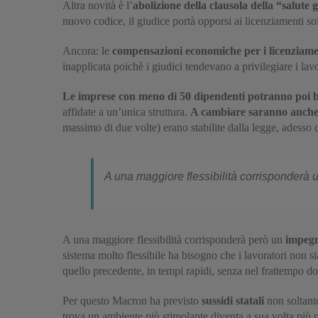
Altra novità è l’
abolizione della clausola della “salute 
nuovo codice, il giudice portà opporsi ai licenziamenti sol
Ancora: le
compensazioni economiche per i licenziament
inapplicata poichè i giudici tendevano a privilegiare i la
Le imprese con meno di 50 dipendenti potranno poi be
affidate a un’unica struttura.
A cambiare saranno anche 
massimo di due volte) erano stabilite dalla legge, adesso 
A una maggiore flessibilità corrisponderà u
A una maggiore flessibilità corrisponderà però un
impegn
sistema molto flessibile ha bisogno che i lavoratori non s
quello precedente, in tempi rapidi, senza nel frattempo do
Per questo Macron ha previsto
sussidi statali
non soltan
trova un ambiente più stimolante diventa a sua volta più