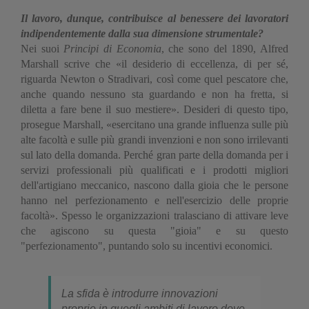
Il lavoro, dunque, contribuisce al benessere dei lavoratori
indipendentemente dalla sua dimensione strumentale?
Nei suoi
Principi di Economia
, che sono del 1890, Alfred
Marshall scrive che «il desiderio di eccellenza, di per sé,
riguarda Newton o Stradivari, così come quel pescatore che,
anche quando nessuno sta guardando e non ha fretta, si
diletta a fare bene il suo mestiere». Desideri di questo tipo,
prosegue Marshall, «esercitano una grande influenza sulle più
alte facoltà e sulle più grandi invenzioni e non sono irrilevanti
sul lato della domanda. Perché gran parte della domanda per i
servizi professionali più qualificati e i prodotti migliori
dell'artigiano meccanico, nascono dalla gioia che le persone
hanno nel perfezionamento e nell'esercizio delle proprie
facoltà». Spesso le organizzazioni tralasciano di attivare leve
che agiscono su questa "gioia" e su questo
"perfezionamento", puntando solo su incentivi economici.
La sfida è introdurre innovazioni
proprio in quegli ambiti di lavoro dove