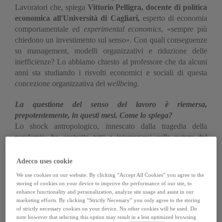
Lavoratori che, spiega
Vittorio Pelligra, docente di politica
economica all'Università di Cagliari,
esperto di economia
comportamentale ed
experimental economics
, «sempre più
chiedono un investimento sul senso». Con quali conseguenze
su management, modelli organizzativi e riduzione delle
inefficienze? Lo abbiamo chiesto al professore che da alcuni
anni sta studiando i risvolti economici e sociali di questa
concezione organizzativa del
wellbeing
.
La questione del senso del lavoro è riemersa,
prepotentemente, in questi mesi. Come lo spiega?
Lo shock antropologico, innescato dalla tragedia della
pandemia, ha costretto tutti a interrogarsi sulla natura del
lavoro. Sia perché, per molti, il lavoro si è bloccato, sia
perché, per altri, si è trasformato in maniera rapida e
Adecco uses cookie
improvvisa.
We use cookies on our website. By clicking “Accept All Cookies” you agree to the
storing of cookies on your device to improve the performance of our site, to
Sta di fatto che questa situazione è diventata un'occasione
enhance functionality and personalization, analyze site usage and assist in our
marketing efforts. By clicking “Strictly Necessary” you only agree to the storing
per riflettere sull'utilità di alcuni lavori e sulla disutilità di
of strictly necessary cookies on your device. No other cookies will be used. Do
altri…
note however that selecting this option may result in a less optimized browsing