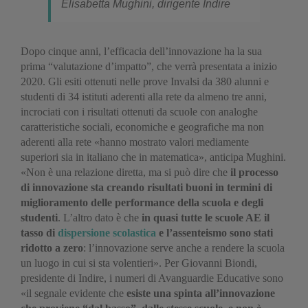
Elisabetta Mughini, dirigente Indire
Dopo cinque anni, l’efficacia dell’innovazione ha la sua
prima “valutazione d’impatto”, che verrà presentata a inizio
2020. Gli esiti ottenuti nelle prove Invalsi da 380 alunni e
studenti di 34 istituti aderenti alla rete da almeno tre anni,
incrociati con i risultati ottenuti da scuole con analoghe
caratteristiche sociali, economiche e geografiche ma non
aderenti alla rete «hanno mostrato valori mediamente
superiori sia in italiano che in matematica», anticipa Mughini.
«Non è una relazione diretta, ma si può dire che
il processo
di innovazione sta creando risultati buoni in termini di
miglioramento delle performance della scuola e degli
studenti
. L’altro dato è che
in quasi tutte le scuole AE il
tasso di
dispersione scolastica
e l’assenteismo sono stati
ridotto a zero
: l’innovazione serve anche a rendere la scuola
un luogo in cui si sta volentieri». Per Giovanni Biondi,
presidente di Indire, i numeri di Avanguardie Educative sono
«il segnale evidente che
esiste una spinta all’innovazione