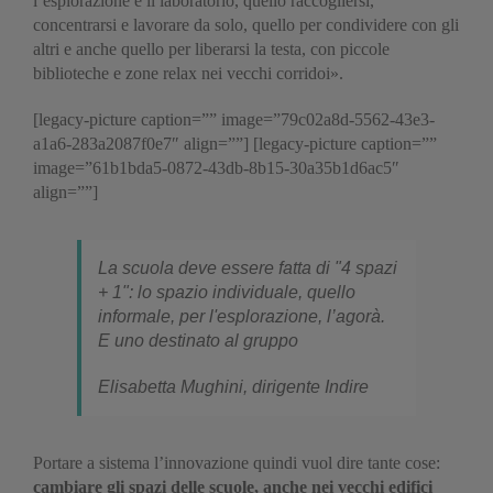
l’esplorazione e il laboratorio, quello raccogliersi,
concentrarsi e lavorare da solo, quello per condividere con gli
altri e anche quello per liberarsi la testa, con piccole
biblioteche e zone relax nei vecchi corridoi».
[legacy-picture caption=”” image=”79c02a8d-5562-43e3-
a1a6-283a2087f0e7″ align=””] [legacy-picture caption=””
image=”61b1bda5-0872-43db-8b15-30a35b1d6ac5″
align=””]
La scuola deve essere fatta di "4 spazi
+ 1": lo spazio individuale, quello
informale, per l'esplorazione, l’agorà.
E uno destinato al gruppo
Elisabetta Mughini, dirigente Indire
Portare a sistema l’innovazione quindi vuol dire tante cose:
cambiare gli spazi delle scuole, anche nei vecchi edifici