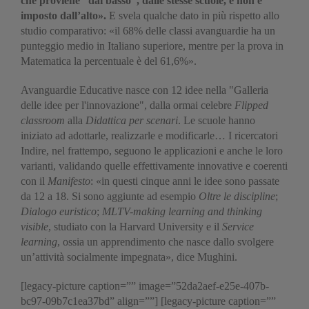
che proviene “dal basso”, dalle stesse scuole, e non è
imposto dall’alto».
E svela qualche dato in più rispetto allo
studio comparativo: «il 68% delle classi avanguardie ha un
punteggio medio in Italiano superiore, mentre per la prova in
Matematica la percentuale è del 61,6%».
Avanguardie Educative nasce con 12 idee nella "Galleria
delle idee per l'innovazione", dalla ormai celebre
Flipped
classroom
alla
Didattica per scenari
. Le scuole hanno
iniziato ad adottarle, realizzarle e modificarle… I ricercatori
Indire, nel frattempo, seguono le applicazioni e anche le loro
varianti, validando quelle effettivamente innovative e coerenti
con il
Manifesto
: «in questi cinque anni le idee sono passate
da 12 a 18. Si sono aggiunte ad esempio
Oltre le discipline
;
Dialogo euristico
;
MLTV-making learning and thinking
visible
, studiato con la Harvard University e il
Service
learning
, ossia un apprendimento che nasce dallo svolgere
un’attività socialmente impegnata», dice Mughini.
[legacy-picture caption=”” image=”52da2aef-e25e-407b-
bc97-09b7c1ea37bd” align=””] [legacy-picture caption=””