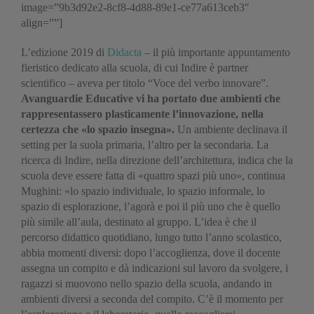
image=”9b3d92e2-8cf8-4d88-89e1-ce77a613ceb3″
align=””]
L’edizione 2019 di
Didacta
– il più importante appuntamento
fieristico dedicato alla scuola, di cui Indire è partner
scientifico – aveva per titolo “Voce del verbo innovare”.
Avanguardie Educative vi ha portato due ambienti che
rappresentassero plasticamente l’innovazione, nella
certezza che «lo spazio insegna».
Un ambiente declinava il
setting per la suola primaria, l’altro per la secondaria. La
ricerca di Indire, nella direzione dell’architettura, indica che la
scuola deve essere fatta di «quattro spazi più uno», continua
Mughini: «lo spazio individuale, lo spazio informale, lo
spazio di esplorazione, l’agorà e poi il più uno che è quello
più simile all’aula, destinato al gruppo. L’idea è che il
percorso didattico quotidiano, lungo tutto l’anno scolastico,
abbia momenti diversi: dopo l’accoglienza, dove il docente
assegna un compito e dà indicazioni sul lavoro da svolgere, i
ragazzi si muovono nello spazio della scuola, andando in
ambienti diversi a seconda del compito. C’è il momento per