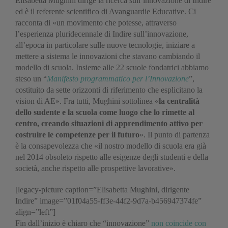
Elisabetta Mughini dirige la ricerca sull’innovazione di Indire
ed è il referente scientifico di Avanguardie Educative. Ci
racconta di «un movimento che potesse, attraverso
l’esperienza pluridecennale di Indire sull’innovazione,
all’epoca in particolare sulle nuove tecnologie, iniziare a
mettere a sistema le innovazioni che stavano cambiando il
modello di scuola. Insieme alle 22 scuole fondatrici abbiamo
steso un “
Manifesto programmatico per l’Innovazione
”,
costituito da sette orizzonti di riferimento che esplicitano la
vision di AE». Fra tutti, Mughini sottolinea «
la centralità
dello sudente e la scuola come luogo che lo rimette al
centro, creando situazioni di apprendimento attivo per
costruire le competenze per il futuro
». Il punto di partenza
è la consapevolezza che «il nostro modello di scuola era già
nel 2014 obsoleto rispetto alle esigenze degli studenti e della
società, anche rispetto alle prospettive lavorative».
[legacy-picture caption=”Elisabetta Mughini, dirigente
Indire” image=”01f04a55-ff3e-44f2-9d7a-b456947374fe”
align=”left”]
Fin dall’inizio è chiaro che “innovazione”
non coincide con