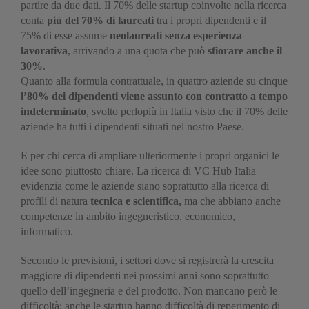
partire da due dati. Il 70% delle startup coinvolte nella ricerca
conta
più del 70% di laureati
tra i propri dipendenti e il
75% di esse assume
neolaureati senza esperienza
lavorativa
, arrivando a una quota che può
sfiorare anche il
30%
.
Quanto alla formula contrattuale, in quattro aziende su cinque
l’80% dei dipendenti viene assunto con contratto a tempo
indeterminato
, svolto perlopiù in Italia visto che il 70% delle
aziende ha tutti i dipendenti situati nel nostro Paese.
E per chi cerca di ampliare ulteriormente i propri organici le
idee sono piuttosto chiare. La ricerca di VC Hub Italia
evidenzia come le aziende siano soprattutto alla ricerca di
profili di natura
tecnica e scientifica,
ma che abbiano anche
competenze in ambito ingegneristico, economico,
informatico.
Secondo le previsioni, i settori dove si registrerà la crescita
maggiore di dipendenti nei prossimi anni sono soprattutto
quello dell’ingegneria e del prodotto. Non mancano però le
difficoltà: anche le startup hanno difficoltà di reperimento di