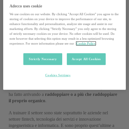
È un segnale di come, anche in questo periodo, le aziende
Adecco uses cookie
vogliano continuare a
crescere e a migliorarsi
. «Le startup
We use cookies on our website. By clicking “Accept All Cookies” you agree to the
creano occupazione di qualità, offrono importanti opportunità
storing of cookies on your device to improve the performance of our site, to
di sviluppo professionale e coinvolgono le proprie risorse
enhance functionality and personalization, analyze site usage and assist in our
marketing efforts. By clicking “Strictly Necessary” you only agree to the storing
nella crescita dell’azienda», ha spiegato Francesco Cerruti,
of strictly necessary cookies on your device. No other cookies will be used. Do
direttore generale di VC Hub Italia.
note however that selecting this option may result in a less optimized browsing
experience. For more information please see our
Cookie Policy
Startup in controtendenza
Strictly Necessary
Accept All Cookies
I dati lo dimostrano: le startup hanno resistito bene al periodo
Cookies Settings
di crisi legato all’emergenza sanitaria da Covid-19.
Addirittura, tra il 70% delle aziende che ha assunto, il 20% lo
ha fatto arrivando a
raddoppiare o a più che raddoppiare
il proprio organico
.
A trainare il settore sono state soprattutto le aziende nel
settore fintech, tecnologia dei servizi e innovazione
ingegneristica e informatica. E sono proprio quest’ultime a