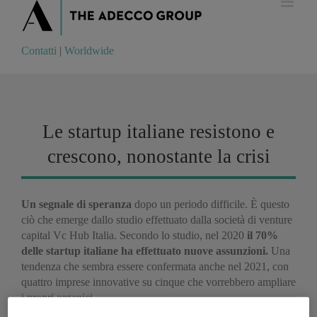
Contatti
|
Worldwide
Contatti
|
Worldwide
Le startup italiane resistono e
crescono, nonostante la crisi
Un segnale di speranza
dopo un periodo difficile. È questo
ciò che emerge dallo studio effettuato dalla società di venture
capital Vc Hub Italia. Secondo lo studio, nel 2020
il 70%
delle startup italiane ha effettuato nuove assunzioni.
Una
tendenza che sembra essere confermata anche nel 2021, con
quattro imprese innovative su cinque che vorrebbero ampliare
i propri organici.