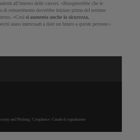
tudenti all’interno delle carceri. «Bisognerebbe che le
rso di reinserimento dovrebbe iniziare prima del termine
sterno. «Così
si aumenta anche la sicurezza,
ochi siano interessati a dare un futuro a queste persone».
ecurity and Phishing
|
Compliance
|
Canale di segnalazione