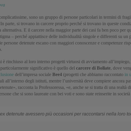
ova
omplicatissime, sono un gruppo di persone particolari in termini di fragi
 In parte, si trovano in carcere proprio perché si trovano in queste cond
 alternativa. E il carcere nella maggior parte dei casi fa ben poco per 
stigma – perché appiattisce delle individualità singole e differenti su u
 le persone detenute escano con maggiori conoscenze e competenze rispett
o.
 chi è rinchiuso al loro interno progetti virtuosi di avviamento all’impieg
 particolarmente significativo è quello del
carcere di Bollate
, dove veng
clusione
dell’impresa sociale
Bee4
(progetti che abbiamo raccontato
in 
 all’interno degli istituti, mentre l’università deve compiere ancora pa
detenute», racconta la Professoressa, «e, anche se si tratta di una realtà 
rsone che si sono laureate con bei voti e sono state reinserite in societ
 detenute avessero più occasioni per raccontarsi nella loro tot