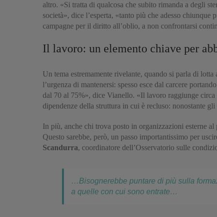
altro. «Si tratta di qualcosa che subito rimanda a degli st
società», dice l’esperta, «tanto più che adesso chiunque p
campagne per il diritto all’oblio, a non confrontarsi cont
Il lavoro: un elemento chiave per abb
Un tema estremamente rivelante, quando si parla di lotta al
l’urgenza di mantenersi: spesso esce dal carcere portando c
dal 70 al 75%», dice Vianello. «Il lavoro raggiunge circa 
dipendenze della struttura in cui è recluso: nonostante gli
In più, anche chi trova posto in organizzazioni esterne a
Questo sarebbe, però, un passo importantissimo per uscire
Scandurra
, coordinatore dell’Osservatorio sulle condizi
…Bisognerebbe puntare di più sulla forma
a quelle con cui sono entrate…