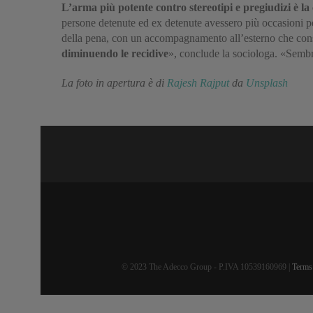
L’arma più potente contro stereotipi e pregiudizi è l
persone detenute ed ex detenute avessero più occasioni per
della pena, con un accompagnamento all’esterno che consen
diminuendo le recidive
», conclude la sociologa. «Sembra
La foto in apertura è di
Rajesh Rajput
da
Unsplash
© 2023 The Adecco Group - P.IVA 10539160969 |
Terms