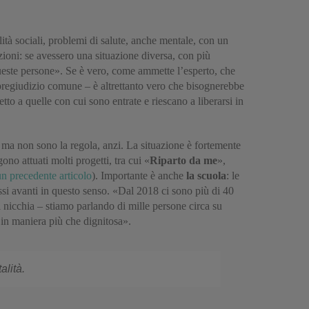
lità sociali, problemi di salute, anche mentale, con un
izioni: se avessero una situazione diversa, con più
queste persone». Se è vero, come ammette l’esperto, che
n pregiudizio comune – è altrettanto vero che bisognerebbe
o a quelle con cui sono entrate e riescano a liberarsi in
o, ma non sono la regola, anzi. La situazione è fortemente
ono attuati molti progetti, tra cui «
Riparto da me
»,
un precedente articolo
). Importante è anche
la scuola
: le
ssi avanti in questo senso. «Dal 2018 ci sono più di 40
di nicchia – stiamo parlando di mille persone circa su
à in maniera più che dignitosa».
alità.