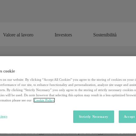
Valore al lavoro
Investors
Sostenibilità
Valore al lavoro
Investors
Sostenibilità
troppe volte, impedisce alle persone 
s cookie
s on our website. By clicking “Accept All Cookies” you agree to the storing of cookies on your 
rformance of our site, to enhance functionality and personalization, analyze site usage and assist
rts. By clicking “Strictly Necessary” you only agree to the storing of strictly necessary cookies 
ostruisce volutamente una forma di stigmatizzazione: la persona viene e
ies will be used. Do note however that selecting this option may result in a less optimized brows
 del sistema penale». A parlare così è
Francesca Vianello
, Professoress
rmation please see our
Cookie Policy
nsiglio direttivo di
Antigone
, associazione per i diritti e le garanzie ne
icostruirsi un’identità diversa
», continua la Professoressa, «e che, una
tings
Strictly Necessary
Accept 
 così e un grande problema di chi viene rilasciato è riuscire a liberarsi 
tatta: verso chi ne è oggetto non abbiamo più un atteggiamento e delle a