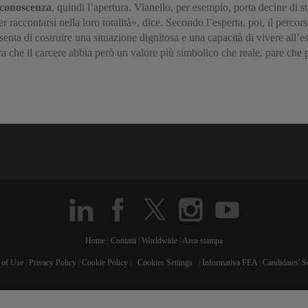
a conoscenza
, quindi l’apertura. Vianello, per esempio, porta decine di s
 raccontarsi nella loro totalità», dice. Secondo l’esperta, poi, il perco
ta di costruire una situazione dignitosa e una capacità di vivere all’e
 che il carcere abbia però un valore più simbolico che reale, pare che p
Home
|
Contatti
|
Worldwide
|
Area stampa
 of Use
|
Privacy Policy
|
Cookie Policy
|
Cookies Settings
|
Informativa FEA
|
Candidates' S