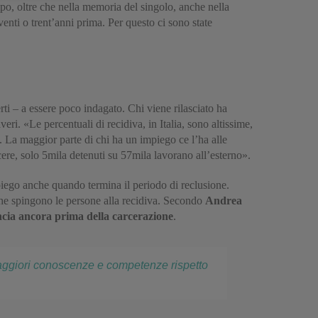
empo, oltre che nella memoria del singolo, anche nella
enti o trent’anni prima. Per questo ci sono state
rti – a essere poco indagato. Chi viene rilasciato ha
eri. «Le percentuali di recidiva, in Italia, sono altissime,
o. La maggior parte di chi ha un impiego ce l’ha alle
rcere, solo 5mila detenuti su 57mila lavorano all’esterno».
piego anche quando termina il periodo di reclusione.
che spingono le persone alla recidiva. Secondo
Andrea
cia ancora prima della carcerazione
.
aggiori conoscenze e competenze rispetto