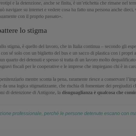
ereotipi e la detenzione, anche se finita, è un’etichetta che rimane nel t
uò navigare su internet e vedere cosa ha fatto una persona anche dieci, v
inuamente con il proprio passato».
attere lo stigma
lo stigma, è quello del lavoro, che in Italia continua – secondo gli espe
on sé solo con un biglietto del bus e un sacco di plastica con i propri av
un quarto dei detenuti e spesso si tratta di un lavoro molto dequalificat
 sgravi fiscali per le cooperative e le imprese che impiegano chi è in ca
l penitenziario mentre sconta la pena, raramente riesce a conservare l’im
 da una logica stigmatizzante, che rischia di fomentare dei pregiudizi 
oni di detenzione di Antigone, la
disuguaglianza è qualcosa che comin
zione professionale, perché le persone detenute escano con m