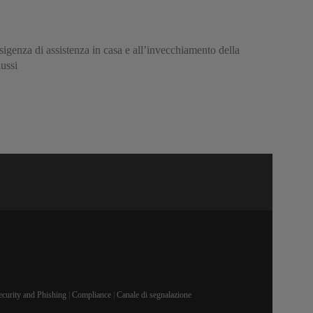
esigenza di assistenza in casa e all’invecchiamento della
lussi
ecurity and Phishing
|
Compliance
|
Canale di segnalazione