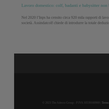
Lavoro domestico: colf, badanti e babysitter non 
Nel 2020 l’Inps ha censito circa 920 mila rapporti di lavor
società. Assindatcolf chiede di introdurre la totale deduzi
© 2023 The Adecco Group - P.IVA 10539160969 |
Terms