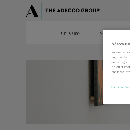
Chi siamo
Servizi
Chi siamo
Servizi
Adecco use
We use cookie
improve the pe
marketing effo
No other cook
For more info
Cookies Set