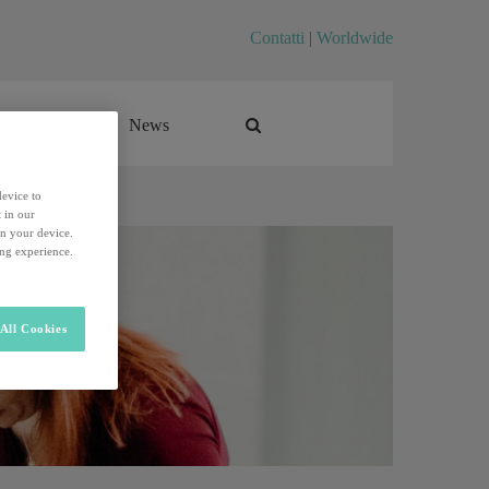
Contatti
|
Worldwide
Career
News
Career
News
device to
 in our
on your device.
ing experience.
All Cookies