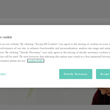
Valore al lavoro
Investors
Sostenibilità
Valore al lavoro
Investors
Sostenibilità
s cookie
s on our website. By clicking “Accept All Cookies” you agree to the storing of cookies on your 
rformance of our site, to enhance functionality and personalization, analyze site usage and assist
rts. By clicking “Strictly Necessary” you only agree to the storing of strictly necessary cookies 
ies will be used. Do note however that selecting this option may result in a less optimized brows
rmation please see our
Cookie Policy
tings
Strictly Necessary
Accept 