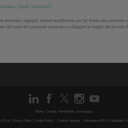
bastano. Quali soluzioni?
o domestico regolari: numeri insufficienti per far fronte alla crescente 
one del costo del personale domestico e allargare le maglie del decreto f
Home
|
Contatti
|
Worldwide
|
Area stampa
 of Use
|
Privacy Policy
|
Cookie Policy
|
Cookies Settings
|
Informativa FEA
|
Candidates' S