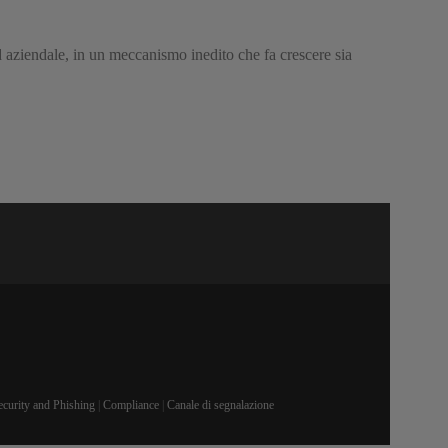
nd aziendale, in un meccanismo inedito che fa crescere sia
ecurity and Phishing
|
Compliance
|
Canale di segnalazione