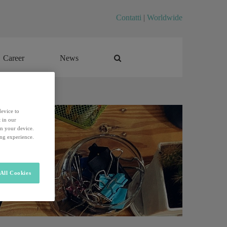
Contatti
|
Worldwide
Career
News
Career
News
device to
 in our
on your device.
ing experience.
All Cookies