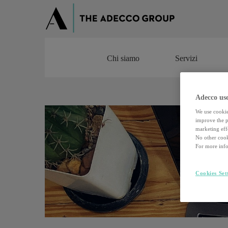
Chi siamo
Servizi
Chi siamo
Servizi
Adecco use
We use cookie
improve the pe
marketing effo
No other cook
For more info
Cookies Set