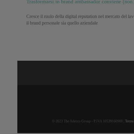
Trasformarsi in brand ambassador conviene (non s
Cresce il ruolo della digital reputation nel mercato del l
il brand personale sia quello aziendale
© 2023 The Adecco Group - P.IVA 10539160969 |
Terms