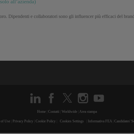
olo all’azienda)
avoro. Dipendenti e collaboratori sono gli influencer più efficaci del bra
Home
|
Contatti
|
Worldwide
|
Area stampa
 of Use
|
Privacy Policy
|
Cookie Policy
|
Cookies Settings
|
Informativa FEA
|
Candidates' S