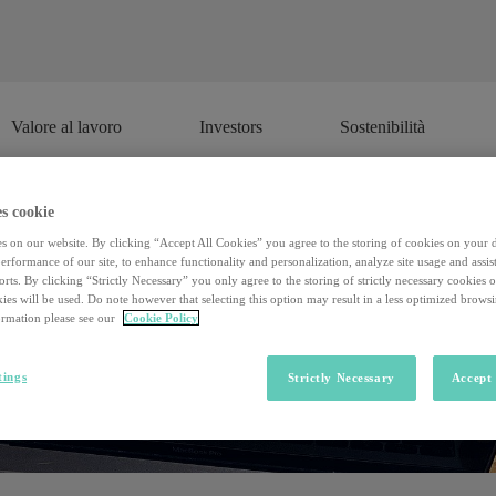
Valore al lavoro
Investors
Sostenibilità
Valore al lavoro
Investors
Sostenibilità
s cookie
s on our website. By clicking “Accept All Cookies” you agree to the storing of cookies on your 
rformance of our site, to enhance functionality and personalization, analyze site usage and assist
rts. By clicking “Strictly Necessary” you only agree to the storing of strictly necessary cookies 
ies will be used. Do note however that selecting this option may result in a less optimized brows
rmation please see our
Cookie Policy
tings
Strictly Necessary
Accept 