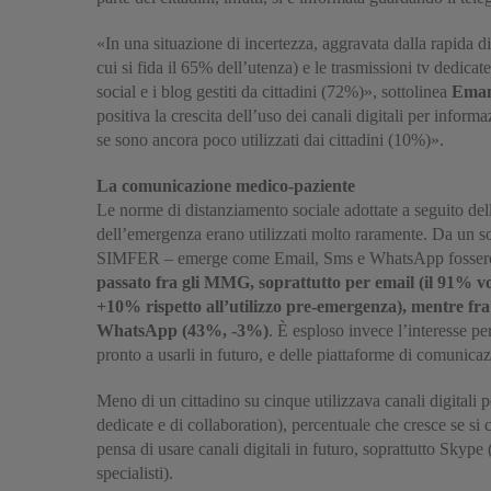
«In una situazione di incertezza, aggravata dalla rapida dif
cui si fida il 65% dell’utenza) e le trasmissioni tv dedica
social e i blog gestiti da cittadini (72%)», sottolinea
Emanu
positiva la crescita dell’uso dei canali digitali per inform
se sono ancora poco utilizzati dai cittadini (10%)».
La comunicazione medico-paziente
Le norme di distanziamento sociale adottate a seguito dell
dell’emergenza erano utilizzati molto raramente. Da un
SIMFER – emerge come Email, Sms e WhatsApp fossero g
passato fra gli MMG, soprattutto per email (il 91% v
+10% rispetto all’utilizzo pre-emergenza), mentre fra 
WhatsApp (43%, -3%)
. È esploso invece l’interesse 
pronto a usarli in futuro, e delle piattaforme di comunic
Meno di un cittadino su cinque utilizzava canali digit
dedicate e di collaboration), percentuale che cresce se 
pensa di usare canali digitali in futuro, soprattutto 
specialisti).