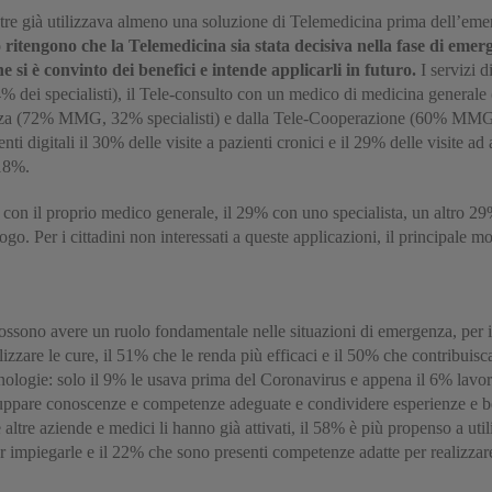
 tre già utilizzava almeno una soluzione di Telemedicina prima dell’emer
o ritengono che la Telemedicina sia stata decisiva nella fase di emer
he si è convinto dei benefici e intende applicarli in futuro.
I servizi 
% dei specialisti), il Tele-consulto con un medico di medicina general
enza (72% MMG, 32% specialisti) e dalla Tele-Cooperazione (60% MMG,
 digitali il 30% delle visite a pazienti cronici e il 29% delle visite ad a
 18%.
 con il proprio medico generale, il 29% con uno specialista, un altro 2
. Per i cittadini non interessati a queste applicazioni, il principale mo
possono avere un ruolo fondamentale nelle situazioni di emergenza, per 
lizzare le cure, il 51% che le renda più efficaci e il 50% che contribuisca 
cnologie: solo il 9% le usava prima del Coronavirus e appena il 6% lavora
ppare conoscenze e competenze adeguate e condividere esperienze e benef
 se altre aziende e medici li hanno già attivati, il 58% è più propenso a util
impiegarle e il 22% che sono presenti competenze adatte per realizzare qu