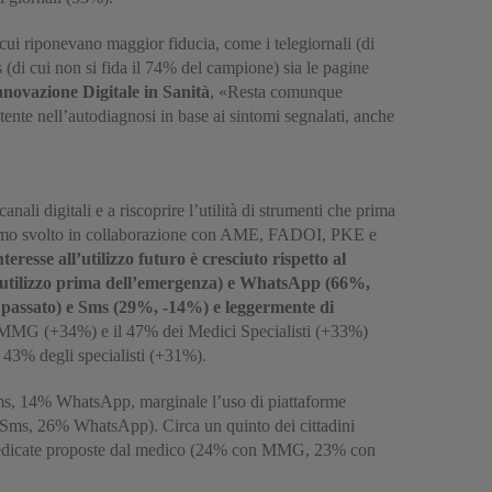
n cui riponevano maggior fiducia, come i telegiornali (di
s (di cui non si fida il 74% del campione) sia le pagine
nnovazione Digitale in Sanità
, «Resta comunque
’utente nell’autodiagnosi in base ai sintomi segnalati, anche
li digitali e a riscoprire l’utilità di strumenti che prima
ltimo svolto in collaborazione con AME, FADOI, PKE e
nteresse all’utilizzo futuro è cresciuto rispetto al
di utilizzo prima dell’emergenza) e WhatsApp (66%,
al passato) e Sms (29%, -14%) e leggermente di
li MMG (+34%) e il 47% dei Medici Specialisti (+33%)
l 43% degli specialisti (+31%).
ms, 14% WhatsApp, marginale l’uso di piattaforme
% Sms, 26% WhatsApp). Circa un quinto dei cittadini
me dedicate proposte dal medico (24% con MMG, 23% con