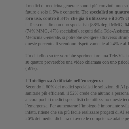
I medici di medicina generale sono i più convinti: uno su
futuro e solo il 5% è contrario.
Tre specialisti su quattr
loro uso, contro il 34% che già li utilizzava e il 36% c
il Tele-consulto con uno specialista (88% degli MMG, 64
(74% MMG, 47% specialisti), seguiti dalla Tele-Assist
Medicina Generale, si potrebbe svolgere attraverso strumenti
queste percentuali scendono rispettivamente al 24% e al
Un cittadino su tre vorrebbe sperimentare una Tele-Visita
su quattro proverebbe una video chiamata con uno psicologo
(59%).
L’Intelligenza Artificiale nell’emergenza
Secondo il 60% dei medici specialisti le soluzioni di AI 
sanitarie più efficienti, il 52% crede che aiutino a persona
ancora pochi i medici specialisti che utilizzano queste te
l’emergenza. Per aumentarne l’impiego è importante svilu
infatti, ritiene che sia più facile realizzare progetti di AI
26% dei medici dichiara di avere le competenze adatte per 