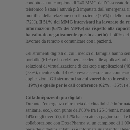
condotto su un campione di 740 MMG dall’Osservatorio i
telefonico è stata l’attività più impattata dall’emergenza (
modifica della relazione con il paziente (75%) e delle moda
(72%).
Il 51% dei MMG intervistati ha lavorato da rem
informazioni (63% dei MMG) sia rispetto alla capacità 
ha valutato negativamente questo aspetto)
. Il 40% dei
lavorare da remoto e comunicare con i pazienti.
Gli strumenti digitali di cui i medici di famiglia hanno se
portatile (61%) e i servizi per accedere alle applicazion
soluzioni di virtualizzazione di desktop e applicazioni (
(73%), mentre solo il 47% aveva accesso a una connessione
applicazioni. G
li strumenti su cui vorrebbero investir
+19%) e quelle per le call-conference (62%, +35%) e 
Cittadini/pazienti più digitali
Durante l’emergenza oltre metà dei cittadini si è informat
sanitarie, ecc.), con punte dell’83% fra i 25-34enni, mentr
14% degli over 65); il 17% ha cercato su pagine social e b
collaborazione con DoxaPharma su un campione di 1.000 ci
parte dei cittadini, infatti, si è informata guardando il t