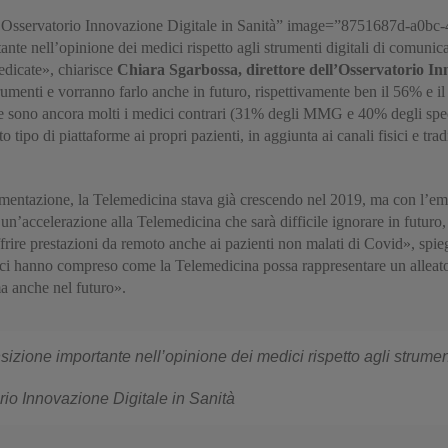
ell Osservatorio Innovazione Digitale in Sanità” image=”8751687d-a0b
te nell’opinione dei medici rispetto agli strumenti digitali di comunicaz
edicate», chiarisce
Chiara Sgarbossa, direttore dell’Osservatorio In
strumenti e vorranno farlo anche in futuro, rispettivamente ben il 56% e
 se sono ancora molti i medici contrari (31% degli MMG e 40% degli speci
tipo di piattaforme ai propri pazienti, in aggiunta ai canali fisici e trad
rimentazione, la Telemedicina stava già crescendo nel 2019, ma con l’em
o un’accelerazione alla Telemedicina che sarà difficile ignorare in futuro,
offrire prestazioni da remoto anche ai pazienti non malati di Covid», spi
ici hanno compreso come la Telemedicina possa rappresentare un alleato
ma anche nel futuro».
zione importante nell’opinione dei medici rispetto agli strument
rio Innovazione Digitale in Sanità