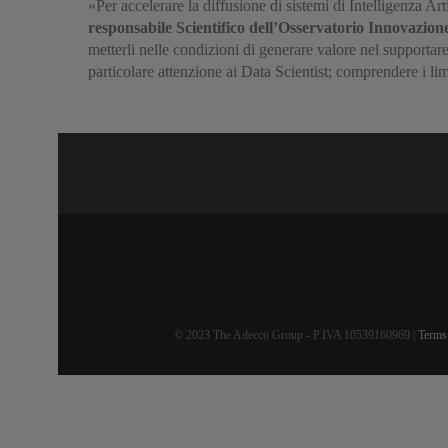
«Per accelerare la diffusione di sistemi di Intelligenza Arti
responsabile Scientifico dell’Osservatorio Innovazione
metterli nelle condizioni di generare valore nel supportare
particolare attenzione ai Data Scientist; comprendere i lim
© 2023 The Adecco Group - P.IVA 10539160969 |
Terms