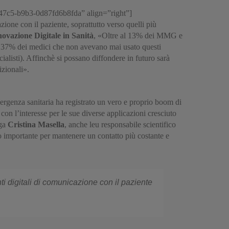
c-47c5-b9b3-0d87fd6b8fda” align=”right”]
ione con il paziente, soprattutto verso quelli più
novazione Digitale in Sanità
, «Oltre al 13% dei MMG e
 il 37% dei medici che non avevano mai usato questi
alisti). Affinchè si possano diffondere in futuro sarà
izionali».
ergenza sanitaria ha registrato un vero e proprio boom di
 con l’interesse per le sue diverse applicazioni cresciuto
ega
Cristina Masella
, anche leu responsabile scientifico
 importante per mantenere un contatto più costante e
i digitali di comunicazione con il paziente