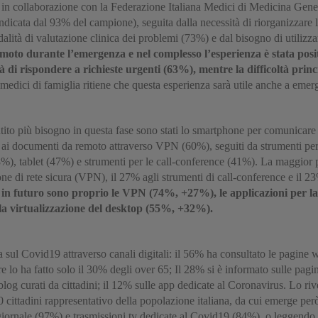
n collaborazione con la Federazione Italiana Medici di Medicina Gene
indicata dal 93% del campione), seguita dalla necessità di riorganizzare le
lità di valutazione clinica dei problemi (73%) e dal bisogno di utilizzar
oto durante l’emergenza e nel complesso l’esperienza è stata posit
di rispondere a richieste urgenti (63%), mentre la difficoltà princip
 medici di famiglia ritiene che questa esperienza sarà utile anche a emerg
ntito più bisogno in questa fase sono stati lo smartphone per comunicare 
i e ai documenti da remoto attraverso VPN (60%), seguiti da strumenti p
48%), tablet (47%) e strumenti per le call-conference (41%). La maggior
 di rete sicura (VPN), il 27% agli strumenti di call-conference e il 23%
e in futuro sono proprio le VPN (74%, +27%), le applicazioni per l
la virtualizzazione del desktop (55%, +32%).
a sul Covid19 attraverso canali digitali: il 56% ha consultato le pagine 
e lo ha fatto solo il 30% degli over 65; Il 28% si è informato sulle pagine
log curati da cittadini; il 12% sulle app dedicate al Coronavirus. Lo riv
ttadini rappresentativo della popolazione italiana, da cui emerge però 
elegiornale (97%) e trasmissioni tv dedicate al Covid19 (84%), o leggendo 