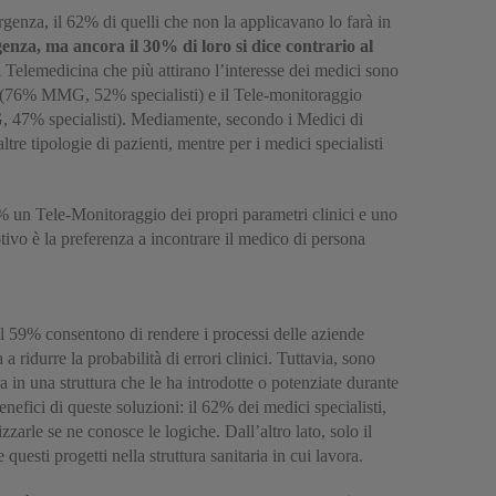
genza, il 62% di quelli che non la applicavano lo farà in
genza, ma ancora il 30% di loro si dice contrario al
di Telemedicina che più attirano l’interesse dei medici sono
e (76% MMG, 52% specialisti) e il Tele-monitoraggio
 47% specialisti). Mediamente, secondo i Medici di
ltre tipologie di pazienti, mentre per i medici specialisti
9% un Tele-Monitoraggio dei propri parametri clinici e uno
tivo è la preferenza a incontrare il medico di persona
il 59% consentono di rendere i processi delle aziende
a ridurre la probabilità di errori clinici. Tuttavia, sono
 in una struttura che le ha introdotte o potenziate durante
ici di queste soluzioni: il 62% dei medici specialisti,
izzarle se ne conosce le logiche. Dall’altro lato, solo il
esti progetti nella struttura sanitaria in cui lavora.