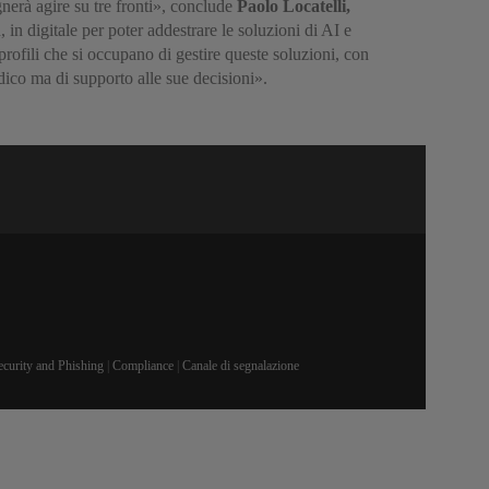
sognerà agire su tre fronti», conclude
Paolo Locatelli,
n, in digitale per poter addestrare le soluzioni di AI e
profili che si occupano di gestire queste soluzioni, con
edico ma di supporto alle sue decisioni».
ecurity and Phishing
|
Compliance
|
Canale di segnalazione