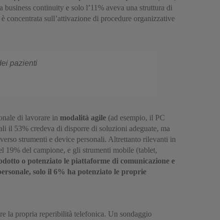
lla business continuity e solo l’11% aveva una struttura di
è concentrata sull’attivazione di procedure organizzative
dei pazienti
sonale di lavorare in
modalità agile
(ad esempio, il PC
li il 53% credeva di disporre di soluzioni adeguate, ma
averso strumenti e device personali. Altrettanto rilevanti in
el 19% del campione, e gli strumenti mobile (tablet,
rodotto o potenziato le piattaforme di comunicazione e
ersonale, solo il 6% ha potenziato le proprie
 la propria reperibilità telefonica. Un sondaggio