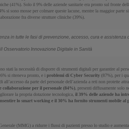
liniche (41%). Solo il 9% delle aziende sanitarie era pronto sul fronte de
4% si sono mosse per colmare queste lacune, mentre la maggior parte si 
aborazione fra diverse strutture cliniche (39%).
renza in tutte le fasi di prevenzione, accesso, cura e assistenza 
ll Osservatorio Innovazione Digitale in Sanità
no stati la necessità di disporre di strumenti digitali per garantire al per
 6% si riteneva pronto, e i
problemi di Cyber Security
(87%), per i qua
di all’accesso da parte del personale dell’azienda a reti non protette attr
e collaborazione per il personale (84%)
, presenti diffusamente solo n
igliorare la propria dotazione tecnologica,
il 39% delle aziende ha int
onsentire lo smart working e il 30% ha fornito strumenti mobile al p
erale (MMG) a ridurre i flussi di pazienti presso lo studio e aumentare