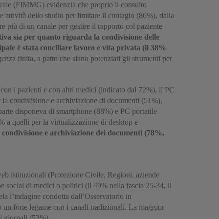
rale (FIMMG) evidenzia che proprio il consulto
 attività dello studio per limitare il contagio (86%), dalla
e più di un canale per gestire il rapporto col paziente
iva sia per quanto riguarda la condivisione delle
ale è stata conciliare lavoro e vita privata (il 38%
enza finita, a patto che siano potenziati gli strumenti per
con i pazienti e con altri medici (indicato dal 72%), il PC
er la condivisione e archiviazione di documenti (51%),
 parte disponeva di smartphone (88%) e PC portatile
 a quelli per la virtualizzazione di desktop e
a condivisione e archiviazione dei documenti (78%,
web istituzionali (Protezione Civile, Regioni, aziende
 social di medici o politici (il 49% nella fascia 25-34, il
ela l’indagine condotta dall’Osservatorio in
un forte legame con i canali tradizionali. La maggior
i giornali (53%).