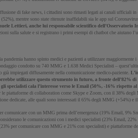
fusione di fake news, i cittadini sono rimasti legati ai canali ufficiali i
te (52%), mentre sono state ritenute inaffidabili sia le app sul Coronaviru
ele Lettieri, anche lui responsabile scientifico dell’Osservatorio I
azioni sulla salute e si registrano i primi esempi di chatbot che aiutano l
a pandemia hanno spinto medici e pazienti a utilizzare maggiormente i cana
 sondaggio condotto su 740 MMG e 1.638 Medici Specialisti – quest’u
ià impiegati diffusamente nella comunicazione medico-paziente.
L’i
orrebbe utilizzare questo strumento in futuro, a fronte dell’82% 
gli specialisti cala l’interesse verso le Email (50%, -16% rispetto 
per le piattaforme di collaboration come Skype e Zoom, con il 38% deg
azione dedicate, alle quali sono interessati il 65% degli MMG (+54%) e i
ali per comunicare con un MMG prima dell’emergenza (19% Email, 9% S
si considerano le comunicazioni con i medici specialisti (23% Email, 22
Skype (23% per comunicare con MMG e 21% con specialisti) e piattafor