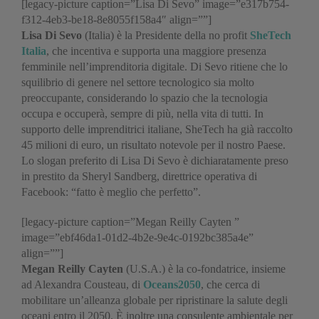
[legacy-picture caption=”Lisa Di Sevo” image=”e317b754-
f312-4eb3-be18-8e8055f158a4″ align=””]
Lisa Di Sevo
(Italia) è la Presidente della no profit
SheTech
Italia
, che incentiva e supporta una maggiore presenza
femminile nell’imprenditoria digitale. Di Sevo ritiene che lo
squilibrio di genere nel settore tecnologico sia molto
preoccupante, considerando lo spazio che la tecnologia
occupa e occuperà, sempre di più, nella vita di tutti. In
supporto delle imprenditrici italiane, SheTech ha già raccolto
45 milioni di euro, un risultato notevole per il nostro Paese.
Lo slogan preferito di Lisa Di Sevo è dichiaratamente preso
in prestito da Sheryl Sandberg, direttrice operativa di
Facebook: “fatto è meglio che perfetto”.
[legacy-picture caption=”Megan Reilly Cayten ”
image=”ebf46da1-01d2-4b2e-9e4c-0192bc385a4e”
align=””]
Megan Reilly Cayten
(U.S.A.) è la co-fondatrice, insieme
ad Alexandra Cousteau, di
Oceans2050
, che cerca di
mobilitare un’alleanza globale per ripristinare la salute degli
oceani entro il 2050. È inoltre una consulente ambientale per