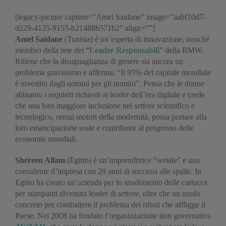
[legacy-picture caption=”Amel Saidane” image=”aabf10d7-
d229-4135-9155-b21488b571b2″ align=””]
Amel Saidane
(Tunisia) è un’esperta di innovazione, nonché
membro della rete dei “
Leader Responsabili
” della BMW.
Ritiene che la disuguaglianza di genere sia ancora un
problema gravissimo e afferma: “Il 95% del capitale mondiale
è investito dagli uomini per gli uomini”. Pensa che le donne
abbiamo i requisiti richiesti ai leader dell’era digitale e crede
che una loro maggiore inclusione nel settore scientifico e
tecnologico, ormai motori della modernità, possa portare alla
loro emancipazione reale e contribuire al progresso delle
economie mondiali.
Shereen Allam
(Egitto) è un’imprenditrice “seriale” e una
consulente d’impresa con 29 anni di successi alle spalle. In
Egitto ha creato un’azienda per lo smaltimento delle cartucce
per stampanti divenuta leader di settore, oltre che un modo
concreto per combattere il problema dei rifiuti che affligge il
Paese. Nel 2008 ha fondato l’organizzazione non governativa