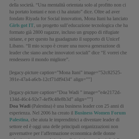
della società. “Una mentalità orientata solo al profitto non ci
ha portato lontani e non ci ha aiutato” dice. Oltre ad aver
fondato Riyada for Social innovation, Mona Itani ha lanciato
Girls got IT
, un progetto sull’educazione tecnologica che ha
formato già 2800 ragazze, incluso un gruppo di rifugiate
siriane, e per questo ha guadagnato il supporto di Unicef
Libano. “Il mio scopo è creare una nuova generazione di
leader che siano anche innovatori sociali” dice “E vorrei che
rendessero il mondo migliore”.
[legacy-picture caption=”Mona Itani” image=”52c82525-
391e-47a4-a6cb-12cf71df9434″ align=””]
[legacy-picture caption=”Doa Wadi ” image=”e4e2172d-
134d-46c4-92e7-4ef9c48e8b3d” align=””]
Doa Wadi
(Palestina) è una business leader con 25 anni di
esperienza. Nel 2006 ha creato il
Business Women Forum
Palestina
, che aiuta le imprenditrici a diventare leader di
settore ed è oggi una delle principali organizzazioni non
governative per l’affermazione economica delle donne