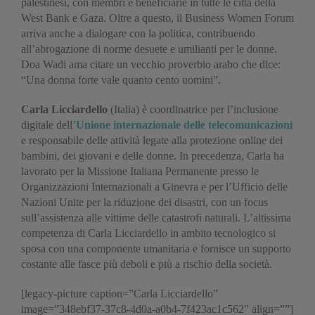
palestinesi, con membri e beneficiarie in tutte le città della
West Bank e Gaza. Oltre a questo, il Business Women Forum
arriva anche a dialogare con la politica, contribuendo
all’abrogazione di norme desuete e umilianti per le donne.
Doa Wadi ama citare un vecchio proverbio arabo che dice:
“Una donna forte vale quanto cento uomini”.
Carla Licciardello
(Italia) è coordinatrice per l’inclusione
digitale dell’
Unione internazionale delle telecomunicazioni
e responsabile delle attività legate alla protezione online dei
bambini, dei giovani e delle donne. In precedenza, Carla ha
lavorato per la Missione Italiana Permanente presso le
Organizzazioni Internazionali a Ginevra e per l’Ufficio delle
Nazioni Unite per la riduzione dei disastri, con un focus
sull’assistenza alle vittime delle catastrofi naturali. L’altissima
competenza di Carla Licciardello in ambito tecnologico si
sposa con una componente umanitaria e fornisce un supporto
costante alle fasce più deboli e più a rischio della società.
[legacy-picture caption=”Carla Licciardello”
image=”348ebf37-37c8-4d0a-a0b4-7f423ac1c562″ align=””]