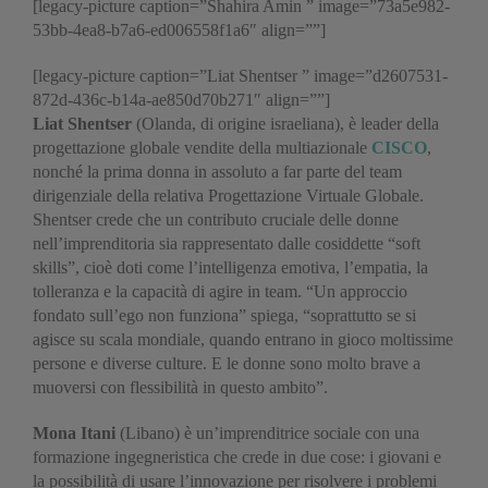
[legacy-picture caption=”Shahira Amin ” image=”73a5e982-
53bb-4ea8-b7a6-ed006558f1a6″ align=””]
[legacy-picture caption=”Liat Shentser ” image=”d2607531-
872d-436c-b14a-ae850d70b271″ align=””]
Liat Shentser
(Olanda, di origine israeliana), è leader della
progettazione globale vendite della multiazionale
CISCO
,
nonché la prima donna in assoluto a far parte del team
dirigenziale della relativa Progettazione Virtuale Globale.
Shentser crede che un contributo cruciale delle donne
nell’imprenditoria sia rappresentato dalle cosiddette “soft
skills”, cioè doti come l’intelligenza emotiva, l’empatia, la
tolleranza e la capacità di agire in team. “Un approccio
fondato sull’ego non funziona” spiega, “soprattutto se si
agisce su scala mondiale, quando entrano in gioco moltissime
persone e diverse culture. E le donne sono molto brave a
muoversi con flessibilità in questo ambito”.
Mona Itani
(Libano) è un’imprenditrice sociale con una
formazione ingegneristica che crede in due cose: i giovani e
la possibilità di usare l’innovazione per risolvere i problemi