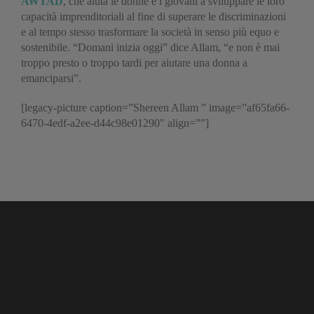
AWTAD
, che aiuta le donne e i giovani a sviluppare le loro
capacità imprenditoriali al fine di superare le discriminazioni
e al tempo stesso trasformare la società in senso più equo e
sostenibile. “Domani inizia oggi” dice Allam, “e non è mai
troppo presto o troppo tardi per aiutare una donna a
emanciparsi”.
[legacy-picture caption=”Shereen Allam ” image=”af65fa66-
6470-4edf-a2ee-d44c98e01290″ align=””]