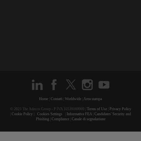
Home
|
Contatti
|
Worldwide
|
Area stampa
© 2023 The Adecco Group - P.IVA 10539160969 |
Terms of Use
|
Privacy Policy
|
Cookie Policy
|
Cookies Settings
|
Informativa FEA
|
Candidates' Security and
Phishing
|
Compliance
|
Canale di segnalazione