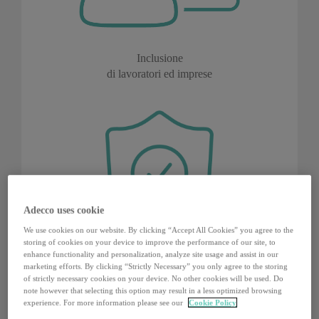
Inclusione
di lavoratori ed imprese
Adecco uses cookie
We use cookies on our website. By clicking “Accept All Cookies” you agree to the
storing of cookies on your device to improve the performance of our site, to
enhance functionality and personalization, analyze site usage and assist in our
marketing efforts. By clicking “Strictly Necessary” you only agree to the storing
Semplificazione
of strictly necessary cookies on your device. No other cookies will be used. Do
note however that selecting this option may result in a less optimized browsing
e certezza per le imprese
experience. For more information please see our
Cookie Policy