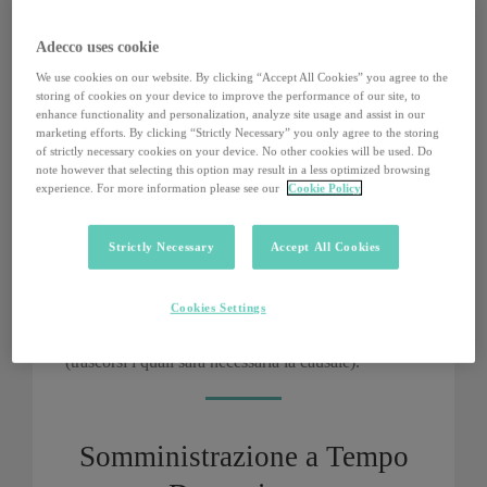
• Limiti quantitativi del 20% degli assunti a tempo
indeterminato.
Adecco uses cookie
• Stop&Go: obbligo legale di intervallo tra due
contratti con la stessa persona di 10 o 20 giorni.
We use cookies on our website. By clicking “Accept All Cookies” you agree to the
storing of cookies on your device to improve the performance of our site, to
• Diritto di precedenza per il lavoratore acquisito
enhance functionality and personalization, analyze site usage and assist in our
dopo 6 mesi.
marketing efforts. By clicking “Strictly Necessary” you only agree to the storing
• Potenziali costi e responsabilità dovuti all’obbligo
of strictly necessary cookies on your device. No other cookies will be used. Do
di stabilizzazione.
note however that selecting this option may result in a less optimized browsing
experience. For more information please see our
Cookie Policy
• Sanzioni economiche in caso di superamento dei
limiti quantitativi.
Strictly Necessary
Accept All Cookies
*Con l’entrata in vigore della legge di conversione
del Decreto Lavoro, viene introdotta per i contratti a
Cookies Settings
termine stipulati a partire dal 05/05/23 la possibilità
di proroga e rinnovo Acausale per i primi 12 mesi
(trascorsi i quali sarà necessaria la causale).
Somministrazione a Tempo