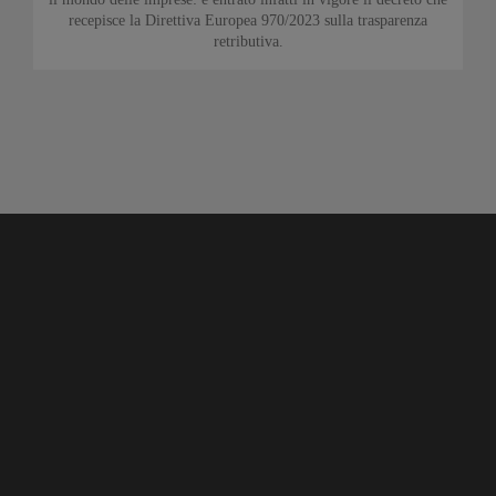
recepisce la Direttiva Europea 970/2023 sulla trasparenza
retributiva.