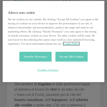
Principi
accanto al nostro vero AD Andrea
Malacrida, Adecco Italia lancia sul proprio profilo
Instagram la nuova iniziativa social
“Vita da”
.
Adecco uses cookie
We use cookies on our website. By clicking “Accept All Cookies” you agree to the
Partendo dall’hashtag
#VitaDaCEO
attraverso il
storing of cookies on your device to improve the performance of our site, to
profilo Instagram di AdeccoItalia
sarà possibile
enhance functionality and personalization, analyze site usage and assist in our
marketing efforts. By clicking “Strictly Necessary” you only agree to the storing
seguire giorno dopo giorno le attività del nostro
of strictly necessary cookies on your device. No other cookies will be used. Do
nuovo
#CEO1Month
Filippo, e raccogliere gli
note however that selecting this option may result in a less optimized browsing
scatti dei CEO che vorranno partecipare al progetto
experience. For more information please see our
Cookie Policy
con le istantanee della propria giornata di lavoro.
Strictly Necessary
Accept All Cookies
Poi, mese dopo mese, la nostra community verrà
coinvolta con hashtag differenti attraverso
Instagram, con l’obiettivo di
raccontare e
Cookies Settings
condividere le professioni per immagini
.
Dal mestiere di
bagnino
(e dalle professioni legate
al turismo) al lavoro da
chef
(e da tutto ciò che
c’entra con il Food), passando per la vita del
beauty consultant
, dell’
ingegnere
, dell’
addetto
alle vendite
e molte altre. Ciò che ci interessa è