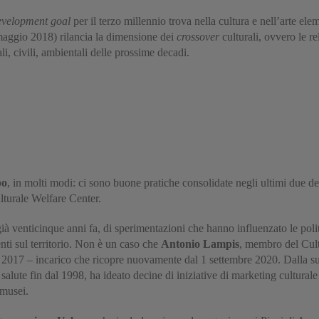
evelopment goal
per il terzo millennio trova nella cultura e nell’arte e
aggio 2018) rilancia la dimensione dei
crossover
culturali, ovvero le re
ali, civili, ambientali delle prossime decadi.
po
, in molti modi: ci sono buone pratiche consolidate negli ultimi due d
lturale Welfare Center.
 già venticinque anni fa, di sperimentazioni che hanno influenzato le pol
enti sul territorio. Non è un caso che
Antonio Lampis
, membro del Cultu
 2017 – incarico che ricopre nuovamente dal 1 settembre 2020. Dalla 
 e salute fin dal 1998, ha ideato decine di iniziative di marketing cultu
 musei.