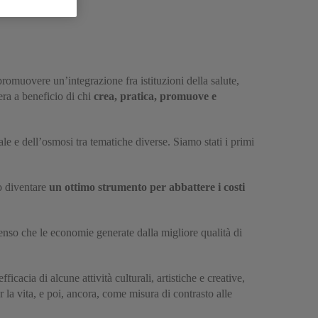
promuovere un’integrazione fra istituzioni della salute,
era a beneficio di chi
crea, pratica, promuove e
ale e dell’osmosi tra tematiche diverse. Siamo stati i primi
no diventare
un ottimo strumento per abbattere i costi
enso che le economie generate dalla migliore qualità di
acia di alcune attività culturali, artistiche e creative,
 la vita, e poi, ancora, come misura di contrasto alle