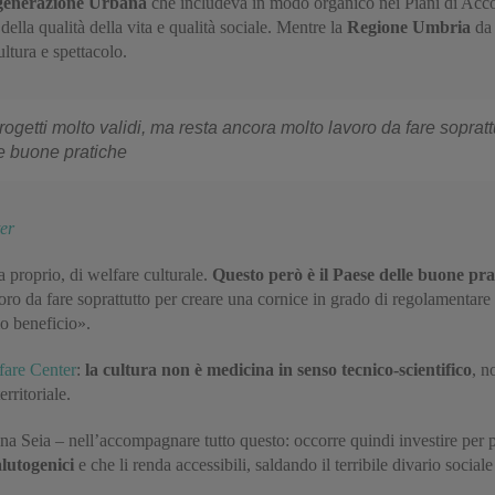
igenerazione Urbana
che includeva in modo organico nei Piani di Acco
 della qualità della vita e qualità sociale. Mentre la
Regione Umbria
da 
ultura e spettacolo.
getti molto validi, ma resta ancora molto lavoro da fare sopratt
te buone pratiche
er
 proprio, di welfare culturale.
Questo però è il Paese delle buone prat
ro da fare soprattutto per creare una cornice in grado di regolamentare 
mo beneficio».
lfare Center
:
la cultura non è medicina in senso tecnico-scientifico
, n
rritoriale.
Seia – nell’accompagnare tutto questo: occorre quindi investire per prog
alutogenici
e che li renda accessibili, saldando il terribile divario social