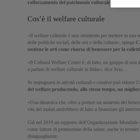
rafforzamento del patrimonio culturale
in generale.
Cos’è il welfare culturale
«Il welfare culturale è uno strumento per mettere in una re
delle politiche sociali, delle arti e della cultura», spiega
Ca
sostiene le arti come risorsa di benessere per la collett
«Il Cultural Welfare Center è, di fatto, un gruppo di una
a parlare di welfare culturale in Italia», dice Seia.
Se impegnarsi in attività culturali e creative può ridurre l’
del welfare producendo, allo stesso tempo, un migliora
«Una dinamica che, oltre a portare un aumento del benesse
vita dei malati andrebbero di fatto a finanziare gli interv
Già nel 2019 un rapporto dell’Organizzazione Mondiale della
come fattore di promozione della salute, anche in termini
disuguaglianze.