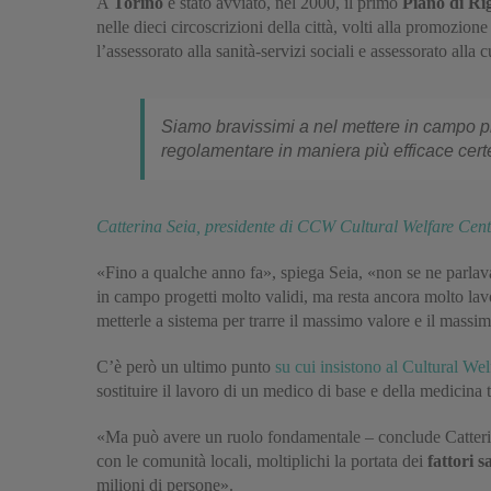
A
Torino
è stato avviato, nel 2000, il primo
Piano di R
nelle dieci circoscrizioni della città, volti alla promozione
l’assessorato alla sanità-servizi sociali e assessorato alla c
Siamo bravissimi a nel mettere in campo pro
regolamentare in maniera più efficace cer
Catterina Seia, presidente di CCW Cultural Welfare Cent
«Fino a qualche anno fa», spiega Seia, «non se ne parlava
in campo progetti molto validi, ma resta ancora molto lavo
metterle a sistema per trarre il massimo valore e il massi
C’è però un ultimo punto
su cui insistono al Cultural We
sostituire il lavoro di un medico di base e della medicina te
«Ma può avere un ruolo fondamentale – conclude Catterina 
con le comunità locali, moltiplichi la portata dei
fattori s
milioni di persone».