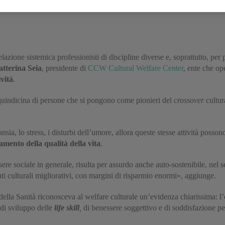
lazione sistemica professionisti di discipline diverse e, soprattutto, per 
tterina Seia
, presidente di
CCW Cultural Welfare Center
, ente che op
ività
.
 quindicina di persone che si pongono come pionieri del
crossover
cultur
ansia, lo stress, i disturbi dell’umore, allora queste stesse attività posso
mento della qualità della vita
.
re sociale in generale, risulta per assurdo anche auto-sostenibile, nel s
enti culturali migliorativi, con margini di risparmio enormi», aggiunge.
 Sanità riconosceva al welfare culturale un’evidenza chiarissima: l’effic
 di sviluppo delle
life skill
,
di benessere soggettivo e di soddisfazione per