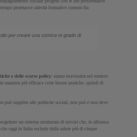
mpagnamento Sociale progetti con le arti performative
tempo promuove attività formative comuni fra
utto per creare una cornice in grado di
iche e delle scarse policy
: siamo bravissimi nel mettere
in maniera più efficace certe buone pratiche, quindi di
on può supplire alle politiche sociali, non può e non deve
ettare un sistema strutturato di servizi che, in alleanza
e che oggi in Italia esclude dalla salute più di cinque