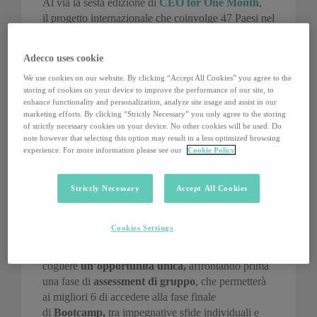
Al via la sesta edizione di
CEO for One Month
,
il progetto internazionale che coinvolge 47 Paesi nel
mondo e si organizza in due step. In una prima fase,
offre a giovani ambiziosi e di talento la possibilità di
Adecco uses cookie
affiancare per un mese gli Amministratori Delegati
We use cookies on our website. By clicking “Accept All Cookies” you agree to the
di The Adecco Group nei rispettivi Paesi. In un
storing of cookies on your device to improve the performance of our site, to
secondo step, invece, fa sì che ogni CEO nazionale,
enhance functionality and personalization, analyze site usage and assist in our
in qualità di vero e proprio mentore, prepari ogni
marketing efforts. By clicking “Strictly Necessary” you only agree to the storing
CEO1Month nazionale a sfidarsi per il ruolo
of strictly necessary cookies on your device. No other cookies will be used. Do
note however that selecting this option may result in a less optimized browsing
di
Global CEO for One Month
, al fianco
experience. For more information please see our
Cookie Policy
dell’attuale CEO di The Adecco Group a livello
mondo, Alain Dehaze.
Strictly Necessary
Accept All Cookies
In Italia, un processo innovativo di selezione, della
durata complessiva di tre mesi, coinvolgerà i
Cookies Settings
migliori giovani talenti da febbraio a maggio. I
migliori 20 potranno concretamente
cogliere
un’opportunità unica,
affrontando prima
una fase di
assessment di gruppo
, che permetterà
ai migliori 6 di accedere alla fase finale
di
Bootcamp,
tra impegnative sfide individuali e