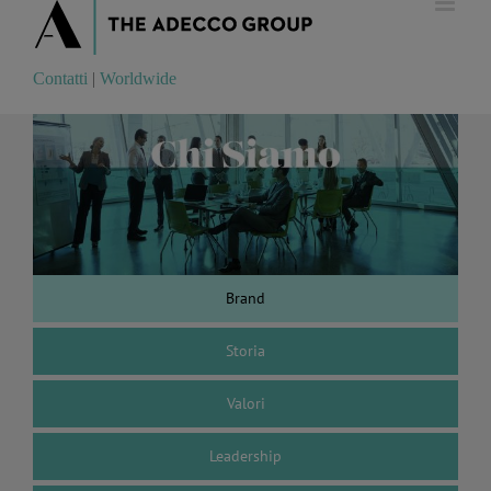
Contatti
|
Worldwide
Contatti
|
Worldwide
Brand
Storia
Valori
Leadership