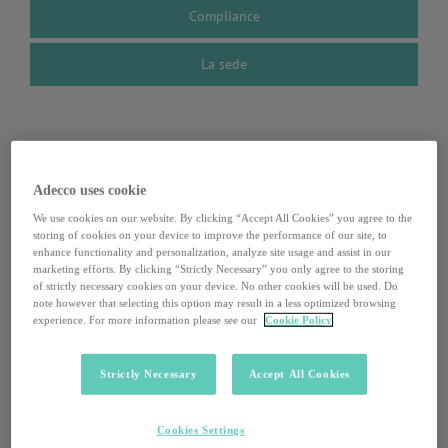
Compliance
La sede
BRAND
Adecco uses cookie
Sei diversi brand, un solo
We use cookies on our website. By clicking “Accept All Cookies” you agree to the
storing of cookies on your device to improve the performance of our site, to
obiettivo:
enhance functionality and personalization, analyze site usage and assist in our
marketing efforts. By clicking “Strictly Necessary” you only agree to the storing
of strictly necessary cookies on your device. No other cookies will be used. Do
cambiare il mondo del lavoro
note however that selecting this option may result in a less optimized browsing
experience. For more information please see our
Cookie Policy
Parliamo a ogni specifica area professionale, attraverso
Strictly Necessary
Accept All Cookies
diverse società specializzate.
Ognuna delle nostre società ha competenze di settore ed
eccelle nella consulenza personalizzata.
Cookies Settings