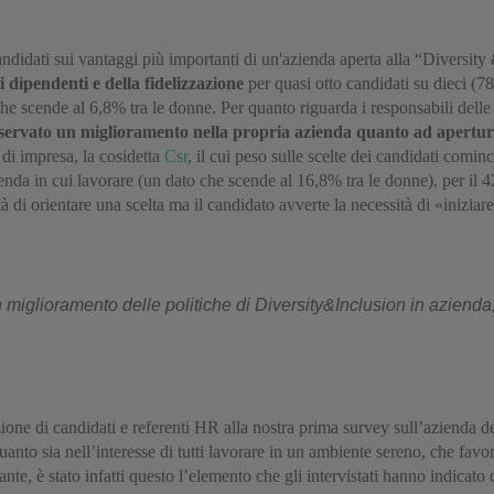
andidati sui vantaggi più importanti di un'azienda aperta alla “Diversi
 dipendenti e della fidelizzazione
per quasi otto candidati su dieci (
che scende al 6,8% tra le donne. Per quanto riguarda i responsabili dell
servato un miglioramento nella propria azienda quanto ad apertura a
 di impresa, la cosidetta
Csr
, il cui peso sulle scelte dei candidati comin
ienda in cui lavorare (un dato che scende al 16,8% tra le donne), per i
di orientare una scelta ma il candidato avverte la necessità di «iniziare 
n miglioramento delle politiche di Diversity&Inclusion in aziend
zione di candidati e referenti HR alla nostra prima survey sull’azienda
to sia nell’interesse di tutti lavorare in un ambiente sereno, che favori
tante, è stato infatti questo l’elemento che gli intervistati hanno indicat