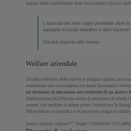
seguita dalla condivisione delle best practice (24,2) e da
L'azienda dei miei sogni dovrebbe dare la p
valutarle in modo obiettivo e dare riscontri 
Da una risposta alla survey
Welfare aziendale
Un altro obiettivo della survey è indagare quanto peso ha
evidenziato una convergenza tra futuri lavoratori e refere
un elemento di attrazione nei confronti di un datore 
fidelizzazione (62,6%) ma anche di attrazione di talenti (1
umane, che mettono al primo posto i benefit per la famigli
HRinvertono la classifica e riconoscono maggiore utilità a b
[legacy-picture caption=”” image=”60e89cb0-7c01-489