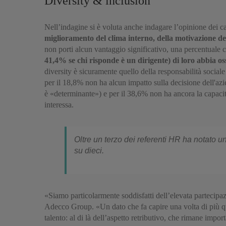
Diversity & inclusion
Nell’indagine si è voluta anche indagare l’opinione dei c
miglioramento del clima interno, della motivazione dei
non porti alcun vantaggio significativo, una percentuale 
41,4% se chi risponde è un dirigente) di loro abbia os
diversity è sicuramente quello della responsabilità sociale
per il 18,8% non ha alcun impatto sulla decisione dell'az
è «determinante») e per il 38,6% non ha ancora la capacità 
interessa.
Oltre un terzo dei referenti HR ha notato u
su dieci.
«Siamo particolarmente soddisfatti dell’elevata partecipa
Adecco Group. «Un dato che fa capire una volta di più quan
talento: al di là dell’aspetto retributivo, che rimane impor