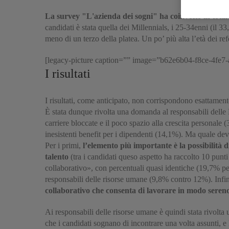
La survey "L'azienda dei sogni" ha coinvolto in totale
candidati è stata quella dei Millennials, i 25-34enni (il 
meno di un terzo della platea. Un po’ più alta l’età dei re
[legacy-picture caption=”” image=”b62e6b04-f8ce-4fe7
I risultati
I risultati, come anticipato, non corrispondono esattament
È stata dunque rivolta una domanda al responsabili delle 
carriere bloccate e il poco spazio alla crescita personale
inesistenti benefit per i dipendenti (14,1%). Ma quale dev’
Per i primi,
l’elemento più importante è la possibilità 
talento
(tra i candidati queso aspetto ha raccolto 10 punti
collaborativo», con percentuali quasi identiche (19,7% peri
responsabili delle risorse umane (9,8% contro 12%). Infin
collaborativo che consenta di lavorare in modo sereno
Ai responsabili delle risorse umane è quindi stata rivolt
che i candidati sognano di incontrare una volta assunti, e