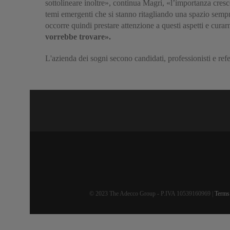
sottolineare inoltre», continua Magri, «l’importanza crescen
temi emergenti che si stanno ritagliando una spazio sempr
occorre quindi prestare attenzione a questi aspetti e curar
vorrebbe trovare».
L'azienda dei sogni secono candidati, professionisti e re
© 2023 The Adecco Group - P.IVA 10539160969 |
Terms