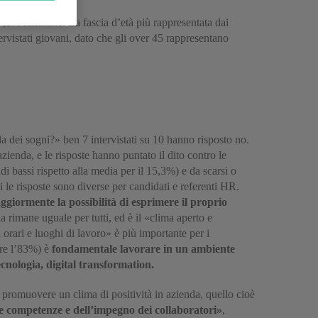
47,1% femmine. La fascia d’età più rappresentata dai
ervistati giovani, dato che gli over 45 rappresentano
da dei sogni?» ben 7 intervistati su 10 hanno risposto no.
ienda, e le risposte hanno puntato il dito contro le
i bassi rispetto alla media per il 15,3%) e da scarsi o
i le risposte sono diverse per candidati e referenti HR.
ggiormente la possibilità di esprimere il proprio
a rimane uguale per tutti, ed è il «clima aperto e
 orari e luoghi di lavoro» è più importante per i
tre l’83%) è
fondamentale lavorare in un ambiente
nologia, digital transformation.
promuovere un clima di positività in azienda, quello cioè
le competenze e dell’impegno dei collaboratori»
,