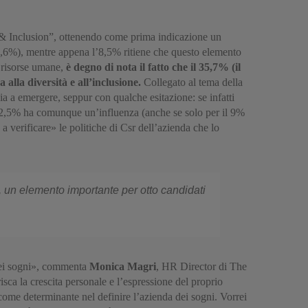
ty & Inclusion”, ottenendo come prima indicazione un
78,6%), mentre appena l’8,5% ritiene che questo elemento
e risorse umane,
è degno di nota il fatto che il 35,7% (il
lla diversità e all’inclusione.
Collegato al tema della
cia a emergere, seppur con qualche esitazione: se infatti
l 42,5% ha comunque un’influenza (anche se solo per il 9%
a verificare» le politiche di Csr dell’azienda che lo
a, un elemento importante per otto candidati
 dei sogni», commenta
Monica Magri
, HR Director di The
sca la crescita personale e l’espressione del proprio
o come determinante nel definire l’azienda dei sogni. Vorrei