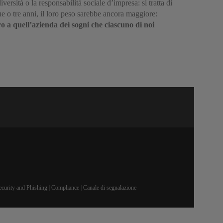
versità o la responsabilità sociale d’impresa: si tratta di
e o tre anni, il loro peso sarebbe ancora maggiore:
o a quell’azienda dei sogni che ciascuno di noi
ecurity and Phishing
|
Compliance
|
Canale di segnalazione