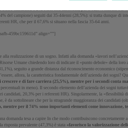
 3.338 candidati e 241 referenti aziendali,
per il 52,9% maschi e il 
33,4% del campione) seguiti dai 35-44enni (28,5%): si tratta dunque di int
ferenti HR, che per il 67,6% si situano nella fascia 35-64 anni.
-aafb-459bc159611d” align=””]
e alla realizzazione di un sogno. Infatti alla domanda «lavori nell’azien
Risorse Umane chiedendo loro di indicare il «punto debole» della loro az
 (31,1%), seguito a grande distanza dal riconoscimento economico (stipend
essere, allora, la caratteristica fondamentale dell’azienda dei sogni? Qu
di crescere e di fare carriera (25,5%), mentre per i secondi conta ma
 percentuali in meno). Il secondo elemento dell’azienda dei sogni tuttavi
 candidati, 20,3% per i referenti HR). Singolarmente, la «flessibilità di
e, è da sottolineare che per la stragrande maggioranza dei candidati (ol
, mentre per il 74% sono importanti elementi come innovazione, tec
a una domanda tesa a capire In che modo contribuiscono concretamente a 
 la risposta prevalente (47,3%) è stata
«favorisco la valorizzazione del