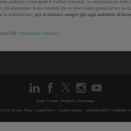
te attribuita a temi quale il welfare aziendale, la valorizzazione delle di
e più importante. Sono convinta che se rifacessimo questa survey tra du
ne la realizzazione,
per avvicinare sempre più ogni ambiente di lavor
ferenti HR:
l'infografica completa
.
Home
|
Contatti
|
Worldwide
|
Area stampa
 of Use
|
Privacy Policy
|
Cookie Policy
|
Cookies Settings
|
Informativa FEA
|
Candidates' S