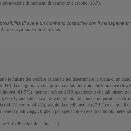
lla promozione di momenti di confronto e ascolto (15,7).
ossibilità di avere un confronto costruttivo con il management di
chiari sia positivi che negativi
nno le misure dei welfare aziendale nel determinare la scelta di un cand
nti HR: la maggioranza dei primi ha infatti indicato che
le misure di we
di lavoro (61,7%),
mentre i referenti HR asseriscono che tali misure por
5,3%). Quanto alle azioni di welfare più utili, anche in questo caso trovi
a (44,8% contro 44,4%), seguiti da quelli medici (27,1%) e da quelli di t
enefit quali viaggi, biglietti per spettacoli ed eventi culturali, mettend
2-be7b-67095eda2bfe” align=””]