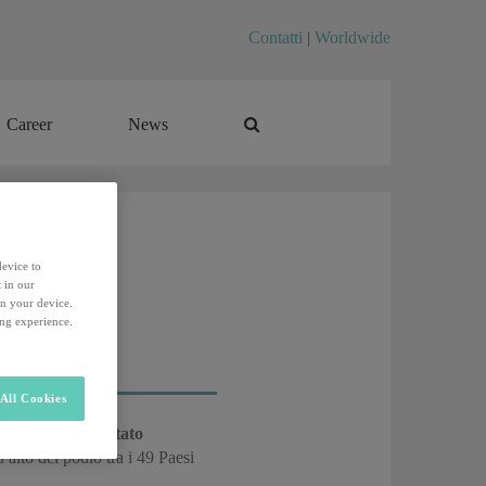
Contatti
|
Worldwide
Career
News
Career
News
device to
 in our
on your device.
ing experience.
All Cookies
h 2017
:
un risultato
ù alto del podio tra i 49 Paesi