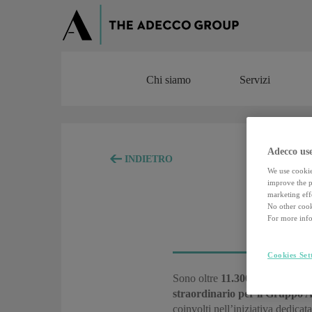
Chi siamo
Servizi
Chi siamo
Servizi
Adecco use
INDIETRO
We use cookie
improve the pe
marketing effo
No other cook
For more info
Cookies Set
Sono oltre
11.300
le candidature
straordinario per il Gruppo A
coinvolti nell’iniziativa dedicata