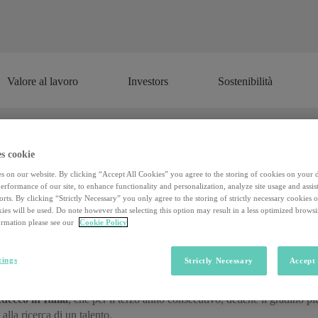
Valore al lavoro
Investors
Sostenibilità
Valore al lavoro
Investors
Sostenibilità
s cookie
s on our website. By clicking “Accept All Cookies” you agree to the storing of cookies on your 
rformance of our site, to enhance functionality and personalization, analyze site usage and assist
rts. By clicking “Strictly Necessary” you only agree to the storing of strictly necessary cookies 
Record di candidature per
ies will be used. Do note however that selecting this option may result in a less optimized brows
rmation please see our
Cookie Policy
#CEO1Month 2017
tings
Strictly Necessary
Accept 
 ricevute in Italia per il programma internazionale
CEO for One Mont
decco in Italia
, che per il terzo anno consecutivo, detiene il gradino pi
 alla ricerca di un talento.