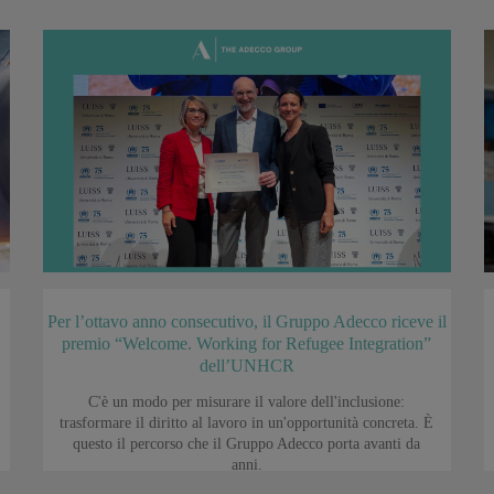
Per l’ottavo anno consecutivo, il Gruppo Adecco riceve il
premio “Welcome. Working for Refugee Integration”
dell’UNHCR
C'è un modo per misurare il valore dell'inclusione:
trasformare il diritto al lavoro in un'opportunità concreta. È
questo il percorso che il Gruppo Adecco porta avanti da
anni.