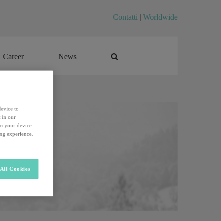
Contatti
|
Worldwide
Career
News
Career
News
device to
 in our
on your device.
ing experience.
All Cookies