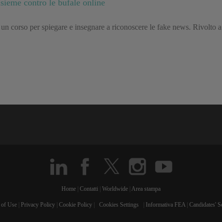
nsieme contro le bufale online
 un corso per spiegare e insegnare a riconoscere le fake news. Rivolto a 
Home
|
Contatti
|
Worldwide
|
Area stampa
 of Use
|
Privacy Policy
|
Cookie Policy
|
Cookies Settings
|
Informativa FEA
|
Candidates' S