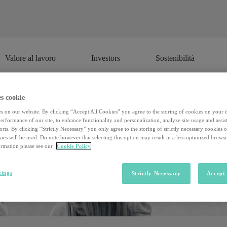
Valore al lavoro
Investors
Sostenibilità
Valore al lavoro
Investors
Sostenibilità
s cookie
s on our website. By clicking “Accept All Cookies” you agree to the storing of cookies on your 
rformance of our site, to enhance functionality and personalization, analyze site usage and assist
rts. By clicking “Strictly Necessary” you only agree to the storing of strictly necessary cookies 
ies will be used. Do note however that selecting this option may result in a less optimized brows
rmation please see our
Cookie Policy
tings
Strictly Necessary
Accept 