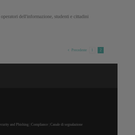
operatori dell'informazione, studenti e cittadini
1
2
Precedente
ecurity and Phishing
|
Compliance
|
Canale di segnalazione