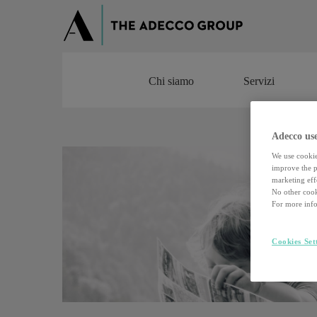
Chi siamo
Servizi
Chi siamo
Servizi
Adecco use
We use cookie
improve the pe
marketing effo
No other cook
For more info
Cookies Set