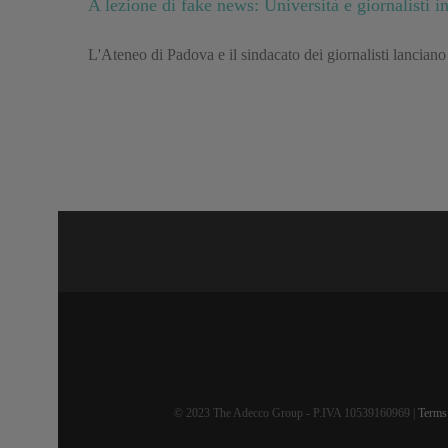
A lezione di fake news: Università e giornalisti i
L'Ateneo di Padova e il sindacato dei giornalisti lanciano
© 2023 The Adecco Group - P.IVA 10539160969 |
Terms