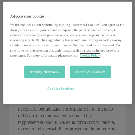
I dati mostrano che chi utilizza l’IA
Adecco uses cookie
quotidianamente risparmia in media 48 minuti al
giorno, utilizzati per attività creative e di maggior
We use cookies on our website. By clicking “Accept All Cookies” you agree to the
valore. Tuttavia, solo il 16% dei lavoratori ha
storing of cookies on your device to improve the performance of our site, to
enhance functionality and personalization, analyze site usage and assist in our
ricevuto formazione adeguata, e il 42% teme per la
marketing efforts. By clicking “Strictly Necessary” you only agree to the storing
propria stabilità occupazionale a lungo termine.
of strictly necessary cookies on your device. No other cookies will be used. Do
note however that selecting this option may result in a less optimized browsing
Le aziende italiane sono chiamate a investire in
experience. For more information please see our
Cookie Policy
reskilling
: il 78% dei lavoratori ritiene prioritario
formare il personale interno per affrontare i
Strictly Necessary
Accept All Cookies
cambiamenti tecnologici, prima di cercare candidati
specializzati all’esterno. Essenziale è anche lo
sviluppo dei future-ready workers, ossia quei
Cookies Settings
lavoratori che vengono identificati come persone
con le competenze, la mentalità e la flessibilità
necessarie per adattarsi e prosperare in un mercato
del lavoro in continua evoluzione. Oggi
rappresentano solo il 5% della forza lavoro italiana,
ma sono indispensabili per prosperare in un mercato