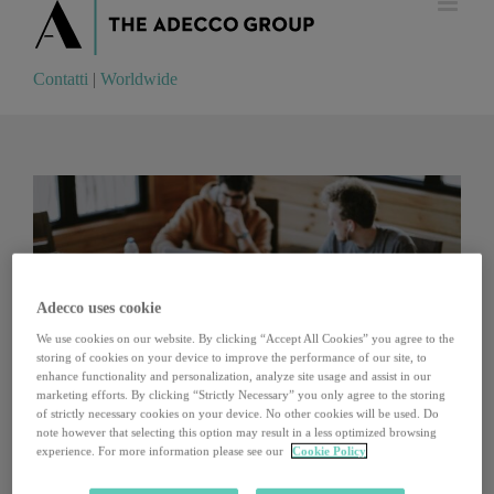
Contatti
|
Worldwide
Contatti
|
Worldwide
Adecco uses cookie
We use cookies on our website. By clicking “Accept All Cookies” you agree to the
storing of cookies on your device to improve the performance of our site, to
enhance functionality and personalization, analyze site usage and assist in our
marketing efforts. By clicking “Strictly Necessary” you only agree to the storing
of strictly necessary cookies on your device. No other cookies will be used. Do
note however that selecting this option may result in a less optimized browsing
experience. For more information please see our
Cookie Policy
Il percorso del Recovery Plan: a che punto siamo?