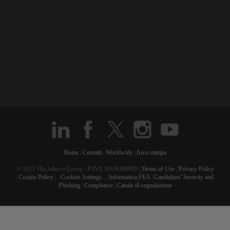
Home
|
Contatti
|
Worldwide
|
Area stampa
© 2023 The Adecco Group - P.IVA 10539160969 |
Terms of Use
|
Privacy Policy
|
Cookie Policy
|
Cookies Settings
|
Informativa FEA
|
Candidates' Security and
Phishing
|
Compliance
|
Canale di segnalazione