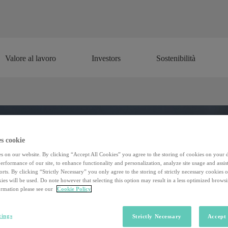
Valore al lavoro
Investors
Sostenibilità
Valore al lavoro
Investors
Sostenibilità
s cookie
s on our website. By clicking “Accept All Cookies” you agree to the storing of cookies on your 
rformance of our site, to enhance functionality and personalization, analyze site usage and assist
rts. By clicking “Strictly Necessary” you only agree to the storing of strictly necessary cookies 
ies will be used. Do note however that selecting this option may result in a less optimized brows
rmation please see our
Cookie Policy
tings
Strictly Necessary
Accept 