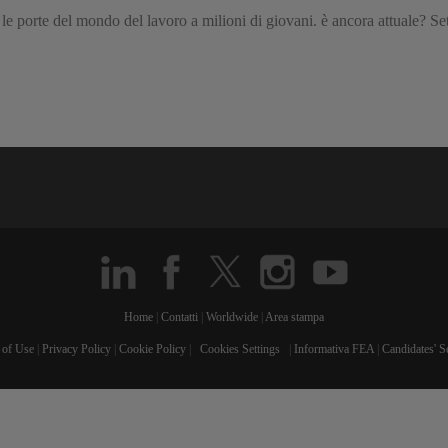
 le porte del mondo del lavoro a milioni di giovani. è ancora attuale? Set
Home
|
Contatti
|
Worldwide
|
Area stampa
 of Use
|
Privacy Policy
|
Cookie Policy
|
Cookies Settings
|
Informativa FEA
|
Candidates' S