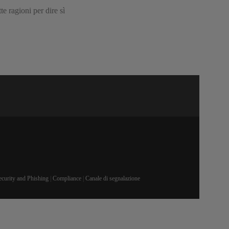
te ragioni per dire sì
ecurity and Phishing
|
Compliance
|
Canale di segnalazione