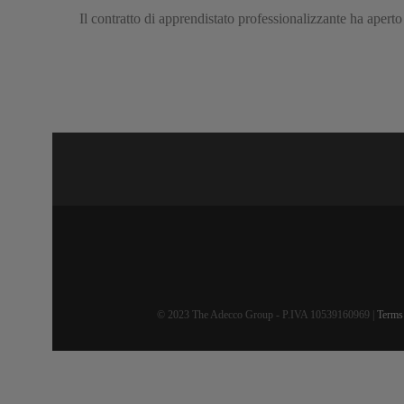
Il contratto di apprendistato professionalizzante ha aperto
© 2023 The Adecco Group - P.IVA 10539160969 |
Terms