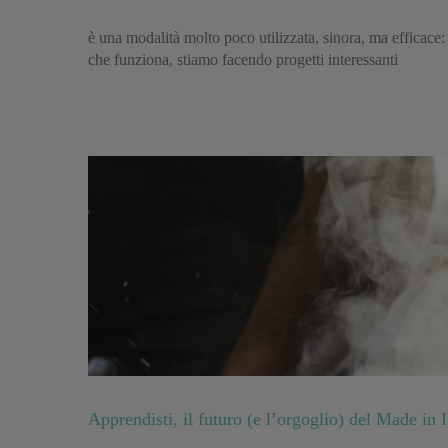
è una modalità molto poco utilizzata, sinora, ma efficace
che funziona, stiamo facendo progetti interessanti
Apprendisti, il futuro (e l’orgoglio) del Made in I