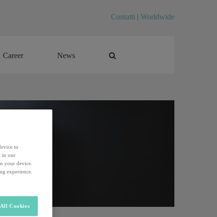
Contatti
|
Worldwide
Career
News
Career
News
device to
 in our
on your device.
ing experience.
All Cookies