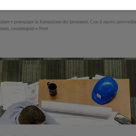
evede
odulare e potenziare la formazione dei lavoratori. Con il nuovo provved
ziani, cassintegrati e Neet