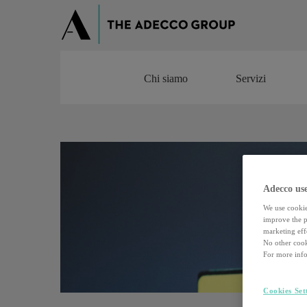
Chi siamo
Servizi
Chi siamo
Servizi
Adecco use
We use cookie
improve the pe
marketing effo
No other cook
For more info
Cookies Set