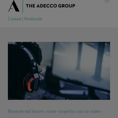
Contatti
|
Worldwide
Contatti
|
Worldwide
Burnout sul lavoro: come scoprirlo con un video