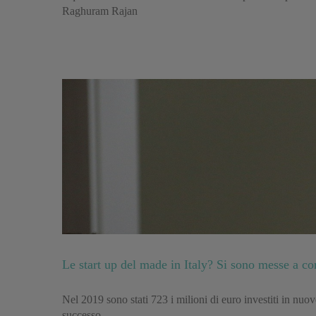
Raghuram Rajan
Le start up del made in Italy? Si sono messe a co
Nel 2019 sono stati 723 i milioni di euro investiti in nuo
successo