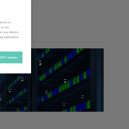
device to
 in our
on your device.
ing experience.
All Cookies