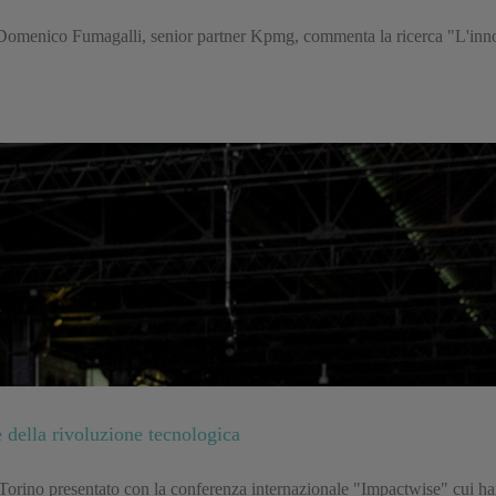
Domenico Fumagalli, senior partner Kpmg, commenta la ricerca "L'innov
e della rivoluzione tecnologica
 Torino presentato con la conferenza internazionale "Impactwise" cui 