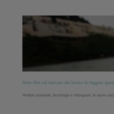
Sette libri sul mercato del lavoro da leggere quest
Welfare aziendale, tecnologie e videogame: le nuove uscit