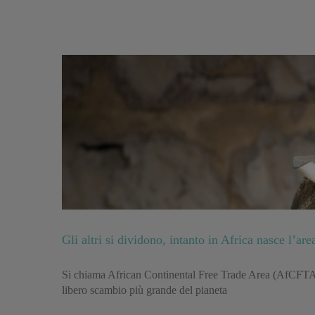
Gli altri si dividono, intanto in Africa nasce l’a
Si chiama African Continental Free Trade Area (AfCFTA). 5
libero scambio più grande del pianeta