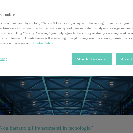
o quello che devi sapere se vuoi aprire un fondo
s cookie
? Per investire bisogna conoscere bene costi e pericoli
s on our website. By clicking “Accept All Cookies” you agree to the storing of cookies on your 
rformance of our site, to enhance functionality and personalization, analyze site usage and assist
rts. By clicking “Strictly Necessary” you only agree to the storing of strictly necessary cookies 
ies will be used. Do note however that selecting this option may result in a less optimized brows
rmation please see our
Cookie Policy
tings
Strictly Necessary
Accept 
on bastano gli investimenti in tecnologia”