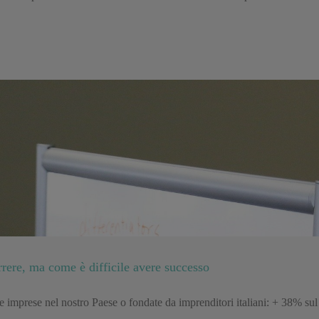
rrere, ma come è difficile avere successo
ve imprese nel nostro Paese o fondate da imprenditori italiani: + 38% su