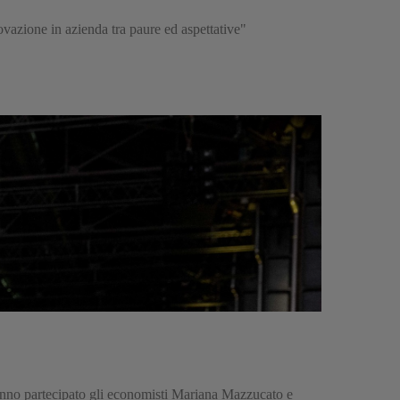
azione in azienda tra paure ed aspettative"
hanno partecipato gli economisti Mariana Mazzucato e