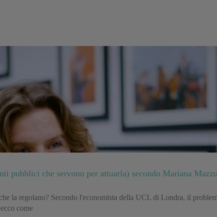
menti pubblici che servono per attuarla) secondo Mariana Mazz
che la regolano? Secondo l'economista della UCL di Londra, il problema
- ecco come