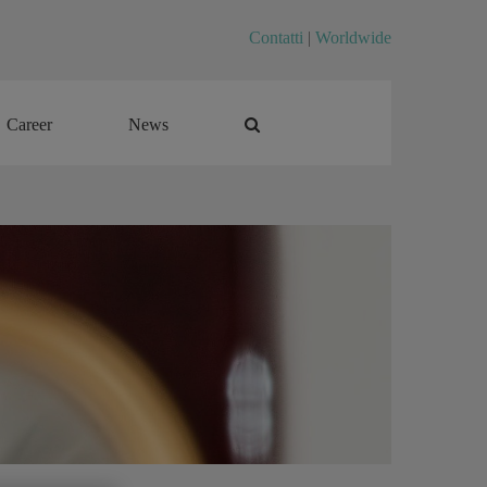
Contatti
|
Worldwide
Career
News
Career
News