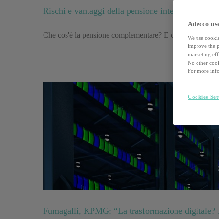
Rischi e vantaggi della pensione integrativa: tutt
Adecco use
Che cos'è la pensione complementare? E conviene davvero
We use cookie
improve the pe
marketing effo
No other cook
For more info
Cookies Set
Fumagalli, KPMG: “La trasformazione digitale? N