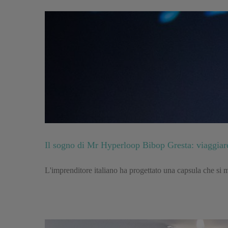
Il sogno di Mr Hyperloop Bibop Gresta: viaggiare
L'imprenditore italiano ha progettato una capsula che si 