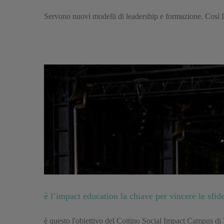
Servono nuovi modelli di leadership e formazione. Così 
è l’impact education la chiave per vincere le sfid
è questo l'obiettivo del Cottino Social Impact Campus di