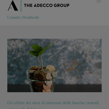
Contatti
|
Worldwide
Contatti
|
Worldwide
Gli effetti dei tassi di interesse delle banche centrali