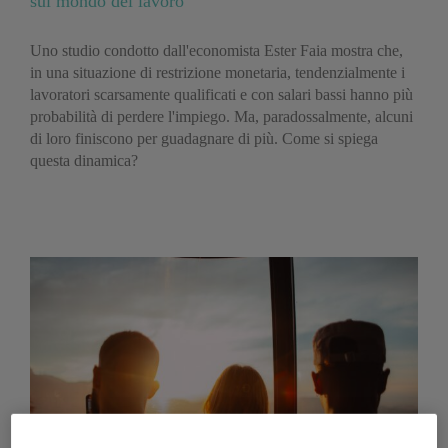
sul mondo del lavoro
Uno studio condotto dall'economista Ester Faia mostra che,
in una situazione di restrizione monetaria, tendenzialmente i
lavoratori scarsamente qualificati e con salari bassi hanno più
probabilità di perdere l'impiego. Ma, paradossalmente, alcuni
di loro finiscono per guadagnare di più. Come si spiega
questa dinamica?