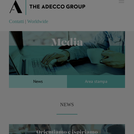
Contatti
|
Worldwide
Contatti
|
Worldwide
News
Area stampa
NEWS