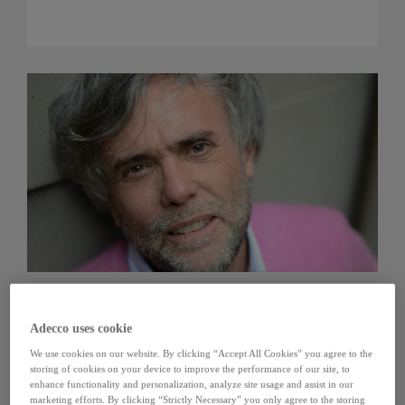
Morace: “I consumatori cercano trasparenza e autenticità. Le
Adecco uses cookie
aziende ne tengano conto”
We use cookies on our website. By clicking “Accept All Cookies” you agree to the
Come sono cambiate le abitudini dei consumatori negli ultimi
storing of cookies on your device to improve the performance of our site, to
anni? In che modo le aziende italiane hanno saputo superare gli
enhance functionality and personalization, analyze site usage and assist in our
anni della pandemia, rinnovandosi e crescendo? Ne parla
marketing efforts. By clicking “Strictly Necessary” you only agree to the storing